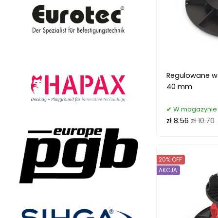
Regulowane ws
40 mm
W magazynie 5
zł 8.56
zł 10.70
20% OFF
AKCJA