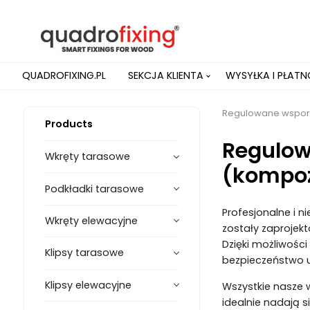
QUADROFIXING.PL
SEKCJA KLIENTA
WYSYŁKA I PŁAT
Regulowane wsporn
Products
Regulow
Wkręty tarasowe
(kompo
Podkładki tarasowe
Profesjonalne i 
Wkręty elewacyjne
zostały zaprojek
Dzięki możliwośc
Klipsy tarasowe
bezpieczeństwo u
Klipsy elewacyjne
Wszystkie nasze 
idealnie nadają 