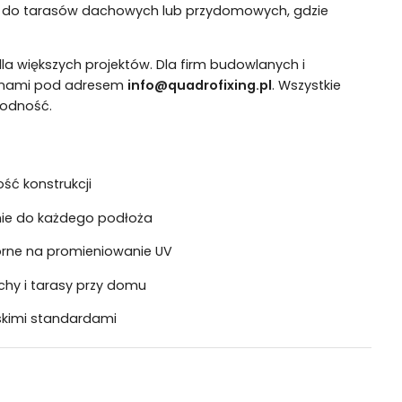
ne do tarasów dachowych lub przydomowych, gdzie
a większych projektów. Dla firm budowlanych i
z nami pod adresem
info@quadrofixing.pl
. Wszystkie
wodność.
ść konstrukcji
ie do każdego podłoża
rne na promieniowanie UV
chy i tarasy przy domu
skimi standardami