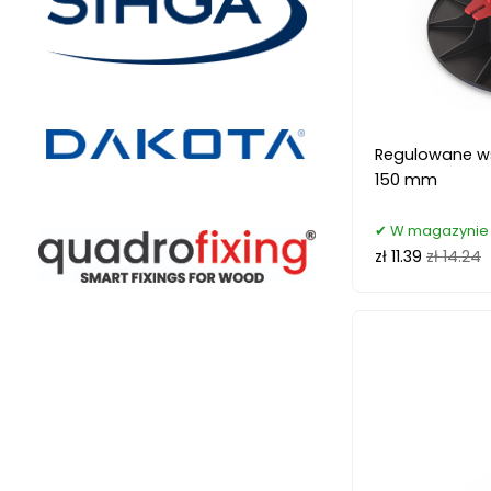
Regulowane ws
150 mm
W magazynie 5
zł 11.39
zł 14.24