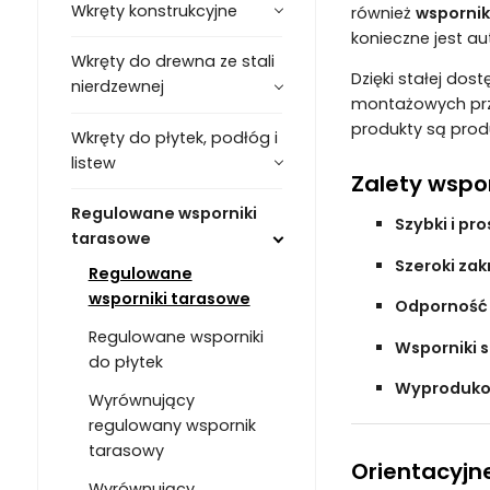
Wkręty konstrukcyjne
również
wsporni
konieczne jest a
Wkręty do drewna ze stali
Dzięki stałej do
nierdzewnej
montażowych prz
produkty są prod
Wkręty do płytek, podłóg i
listew
Zalety wspo
Regulowane wsporniki
Szybki i pr
tarasowe
Szeroki zak
Regulowane
wsporniki tarasowe
Odporność
Regulowane wsporniki
Wsporniki
do płytek
Wyproduko
Wyrównujący
regulowany wspornik
tarasowy
Orientacyjn
Wyrównujący