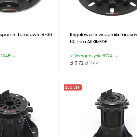
porniki tarasowe 18-36
Regulowane wsporniki taraso
60 mm ARKIMEDE
3945 szt.
W magazynie 8724 szt.
zł 9.72
zł 11.44
20% OFF