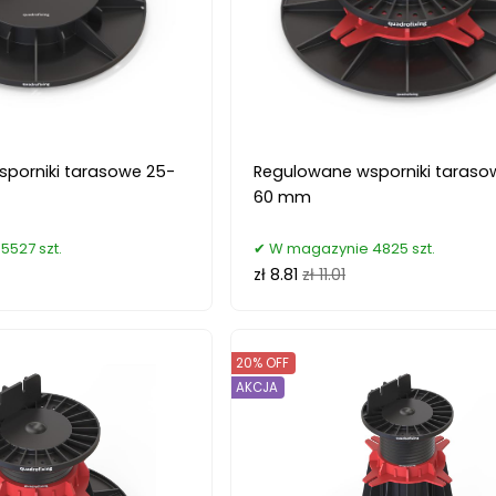
porniki tarasowe 25-
Regulowane wsporniki taraso
60 mm
527 szt.
W magazynie 4825 szt.
zł 8.81
zł 11.01
20% OFF
AKCJA