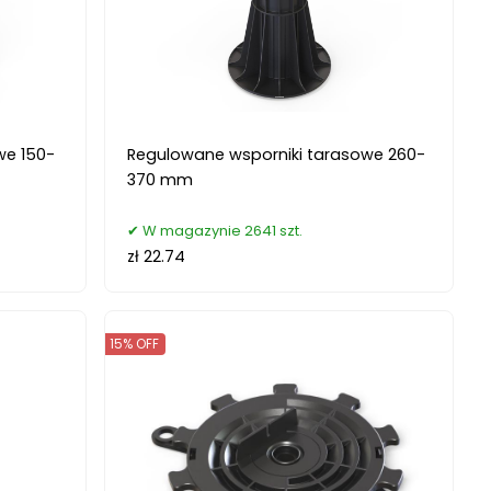
we 150-
Regulowane wsporniki tarasowe 260-
370 mm
W magazynie 2641 szt.
zł 22.74
15% OFF