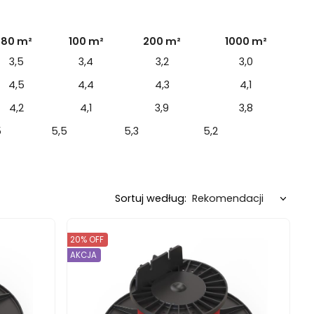
80 m²
100 m²
200 m²
1000 m²
3,5
3,4
3,2
3,0
4,5
4,4
4,3
4,1
4,2
4,1
3,9
3,8
5
5,5
5,3
5,2
Sortuj według:
20% OFF
AKCJA