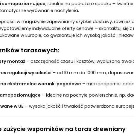
ki samopoziomujące
, idealne na podłoża o spadku – świet
utomatyczne wyrównanie nachylenia.
stępności w magazynie zapewniamy szybkie dostawy, również dl
ygotowujemy indywidualne oferty cenowe – skontaktuj się 
ukowane w Europie, co gwarantuje ich wysoką jakość i nieza
rników tarasowych:
osty montaż
– oszczędność czasu i kosztów, wydłużona trwało
res regulacji wysokości
– od 10 mm do 1000 mm, dopasowan
 na ekstremalne warunki pogodowe
– mrozoodporne i odpo
 samopoziomujące
– idealne na pochyłe powierzchnie, np. da
wane w UE
– wysoka jakość i trwałość potwierdzona europej
e zużycie wsporników na taras drewniany