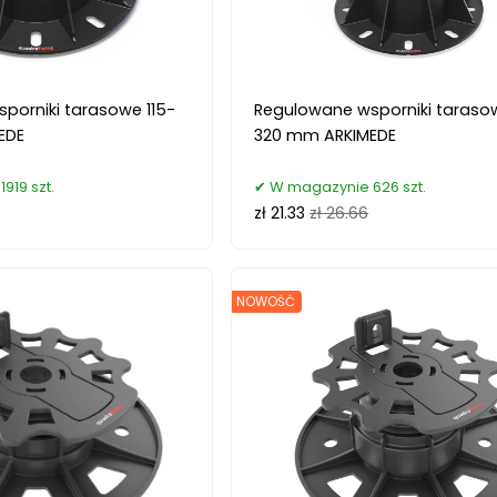
porniki tarasowe 115-
Regulowane wsporniki taraso
EDE
320 mm ARKIMEDE
919 szt.
W magazynie 626 szt.
zł 21.33
zł 26.66
NOWOŚĆ