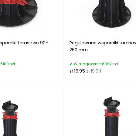
porniki tarasowe 90-
Regulowane wsporniki taraso
260 mm
180 szt.
W magazynie 6062 szt.
zł 15.95
zł 19.94