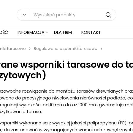
NOŚĆ
INFORMACJA
DLA FIRM
KONTAKT
iki tarasowe
Regulowane wsporniki tarasowe
ane wsporniki tarasowe do t
zytowych)
niezawodne rozwiązanie do montażu tarasów drewnianych oraz 
towane do precyzyjnego niwelowania nierówności podłoża, co
i regulacji wysokości od 10 mm do aż 1000 mm gwarantują m
żytkowania tarasu.
wsporniki wykonane są z wysokiej jakości polipropylenu (PP),
się do zastosowań w wymagających warunkach zewnętrznych.