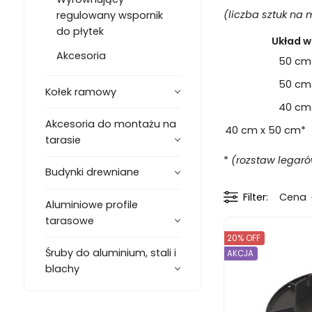
(liczba sztuk na
regulowany wspornik
do płytek
Układ 
Akcesoria
50 cm
50 cm
Kołek ramowy
40 cm
Akcesoria do montażu na
40 cm x 50 cm*
tarasie
*
(rozstaw legaró
Budynki drewniane
Filter
Cena
Aluminiowe profile
tarasowe
20% OFF
Śruby do aluminium, stali i
AKCJA
blachy