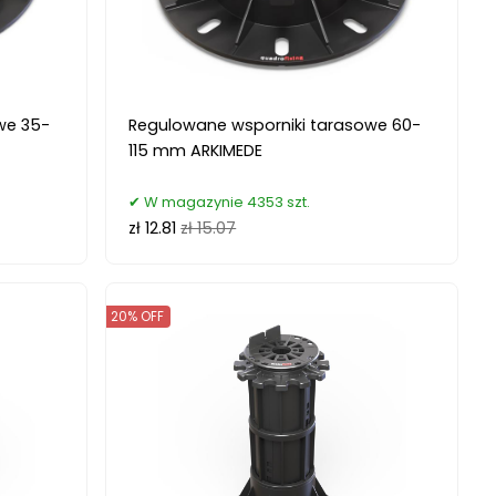
we 35-
Regulowane wsporniki tarasowe 60-
115 mm ARKIMEDE
W magazynie 4353 szt.
zł 12.81
zł 15.07
20% OFF