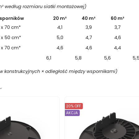
 m² według rozmiaru siatki montażowej)
wsporników
20 m²
40 m²
60 m²
 x 70 cm*
4,1
3,9
3,7
 x 50 cm*
5,0
4,7
4,6
 x 70 cm*
4,6
4,6
4,4
6,1
5,8
5,6
5,
w konstrukcyjnych × odległość między wspornikami)
20% OFF
AKCJA