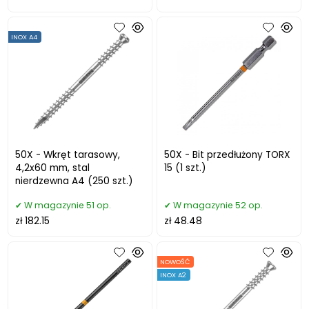
INOX A4
50X - Wkręt tarasowy,
50X - Bit przedłużony TORX
4,2x60 mm, stal
15 (1 szt.)
nierdzewna A4 (250 szt.)
W magazynie 51 op.
W magazynie 52 op.
zł 182.15
zł 48.48
NOWOŚĆ
INOX A2