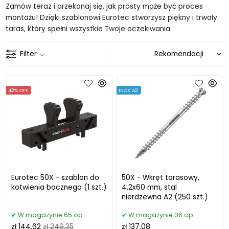
Zamów teraz i przekonaj się, jak prosty może być proces
montażu! Dzięki szablonowi Eurotec stworzysz piękny i trwały
taras, który spełni wszystkie Twoje oczekiwania.
Filter
42% OFF
INOX A2
Eurotec 50X - szablon do
50X - Wkręt tarasowy,
kotwienia bocznego (1 szt.)
4,2x60 mm, stal
nierdzewna A2 (250 szt.)
W magazynie 65 op.
W magazynie 36 op.
zł 144.62
zł 249.35
zł 137.08