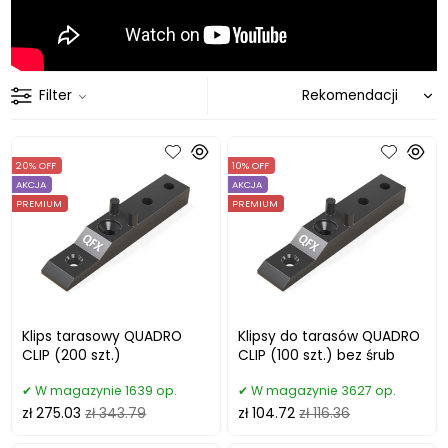
Filter
20% OFF
10% OFF
AKCJA
AKCJA
PREMIUM
PREMIUM
Klips tarasowy QUADRO
Klipsy do tarasów QUADRO
CLIP (200 szt.)
CLIP (100 szt.) bez śrub
W magazynie 1639 op.
W magazynie 3627 op.
zł 275.03
zł 343.79
zł 104.72
zł 116.36