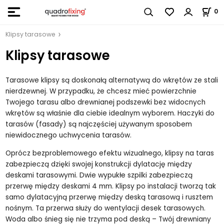
0
Klipsy tarasowe
Klipsy tarasowe
Tarasowe klipsy są doskonałą alternatywą do wkrętów ze stali
nierdzewnej. W przypadku, że chcesz mieć powierzchnie
Twojego tarasu albo drewnianej podszewki bez widocnych
wkrętów są właśnie dla ciebie idealnym wyborem. Haczyki do
tarasów (fasady) są najczęściej używanym sposobem
niewidocznego uchwycenia tarasów.
Oprócz bezproblemowego efektu wizualnego, klipsy na taras
zabezpieczą dzięki swojej konstrukcji dylatację między
deskami tarasowymi. Dwie wypukłe szpilki zabezpieczą
przerwę między deskami 4 mm. Klipsy po instalacji tworzą tak
samo dylatacyjną przerwę między deską tarasową i rusztem
nośnym. Ta przerwa służy do wentylacji desek tarasowych.
Woda albo śnieg się nie trzyma pod deską – Twój drewniany