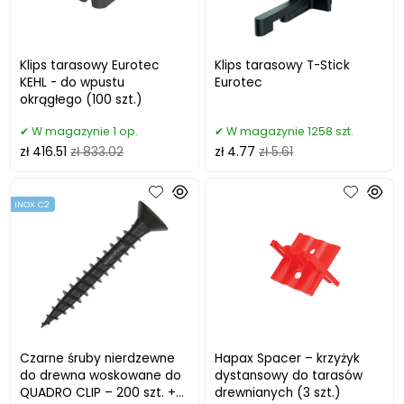
Klips tarasowy Eurotec
Klips tarasowy T-Stick
KEHL - do wpustu
Eurotec
okrągłego (100 szt.)
W magazynie 1 op.
W magazynie 1258 szt.
zł 416.51
zł 833.02
zł 4.77
zł 5.61
INOX C2
Czarne śruby nierdzewne
Hapax Spacer – krzyżyk
do drewna woskowane do
dystansowy do tarasów
QUADRO CLIP – 200 szt. +
drewnianych (3 szt.)