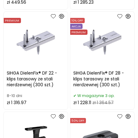
zł 449.56
zł 1 285.23
PREMIUM
10% OFF
AKCJA
PREMIUM
SIHGA DielenFix® DF 22 -
SIHGA DielenFix® DF 28 -
klips tarasowy ze stali
klips tarasowy ze stali
nierdzewnej (300 szt.)
nierdzewnej (300 szt.)
8-10 dni
W magazynie 3 op.
zł 1 316.97
zł 1 228.11
zł 1 364.57
50% OFF