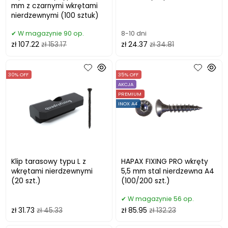
mm z czarnymi wkrętami
nierdzewnymi (100 sztuk)
W magazynie 90 op.
8-10 dni
zł 107.22
zł 153.17
zł 24.37
zł 34.81
30% OFF
35% OFF
AKCJA
PREMIUM
INOX A4
Klip tarasowy typu L z
HAPAX FIXING PRO wkręty
wkrętami nierdzewnymi
5,5 mm stal nierdzewna A4
(20 szt.)
(100/200 szt.)
W magazynie 56 op.
zł 31.73
zł 45.33
zł 85.95
zł 132.23