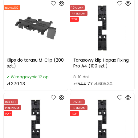
NOWOŚĆ
10% OFF
PREMIUM
TOP
Klips do tarasu M-Clip (200
Tarasowy klip Hapax Fixing
szt.)
Pro A4 (100 szt.)
W magazynie 12 op.
8-10 dni
zł 370.23
zł 544.77
zł 605.30
15% OFF
10% OFF
PREMIUM
PREMIUM
TOP
TOP