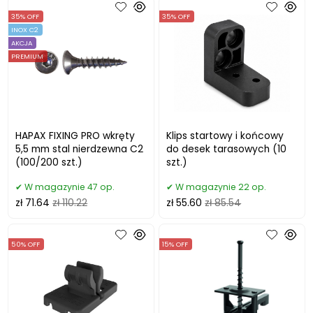
35% OFF
35% OFF
INOX C2
AKCJA
PREMIUM
HAPAX FIXING PRO wkręty
Klips startowy i końcowy
5,5 mm stal nierdzewna C2
do desek tarasowych (10
(100/200 szt.)
szt.)
W magazynie 47 op.
W magazynie 22 op.
zł 71.64
zł 110.22
zł 55.60
zł 85.54
50% OFF
15% OFF