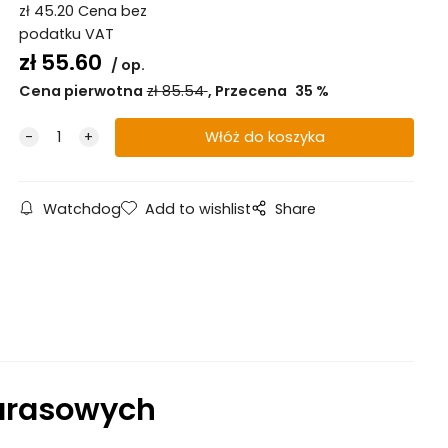
zł
45.20
Cena bez
podatku VAT
zł
55.60
op.
Cena pierwotna
zł
85.54
Przecena
35
%
Watchdog
Add to wishlist
Share
tarasowych