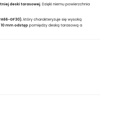
niej deski tarasowej
. Dzięki niemu powierzchnia
PA66-GF30)
, który charakteryzuje się wysoką
ż
10 mm odstęp
pomiędzy deską tarasową a