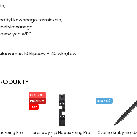
ia,
odyfikowanego termicznie,
acetylowanego,
rasowych WPC.
akowania:
10 klipsów + 40 wkrętów
RODUKTY
10% OFF
PREMIUM
INOX C2
TOP
x Fixing Pro
Tarasowy klip Hapax Fixing Pro
Czarne śruby nier