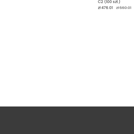
C2 (100 szt.)
zł 476.01
zł 560.01