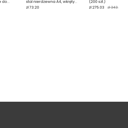
e do
stal nierdzewna A4, wkręty
(200 szt.)
t. + bit
glider (100 szt.)
zł 73.20
zł 275.03
zł 343.79