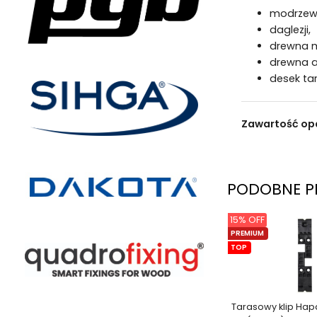
modrzew
daglezji,
drewna m
drewna 
desek ta
Zawartość op
PODOBNE P
15% OFF
PREMIUM
TOP
Tarasowy klip Hapa