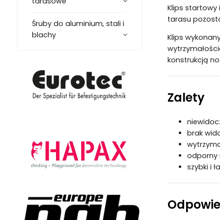
tarasowe
Klips startowy
tarasu pozost
Śruby do aluminium, stali i
blachy
Klips wykonany
wytrzymałości
konstrukcją no
Zalety
niewidocz
brak wid
wytrzymał
odporny 
szybki i 
Odpowie