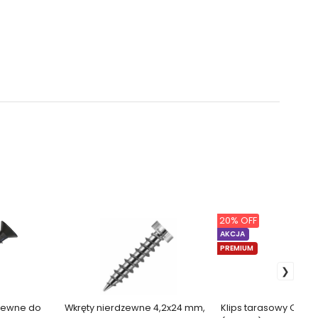
20% OFF
AKCJA
PREMIUM
dzewne do
Wkręty nierdzewne 4,2x24 mm,
Klips tarasowy QUAD