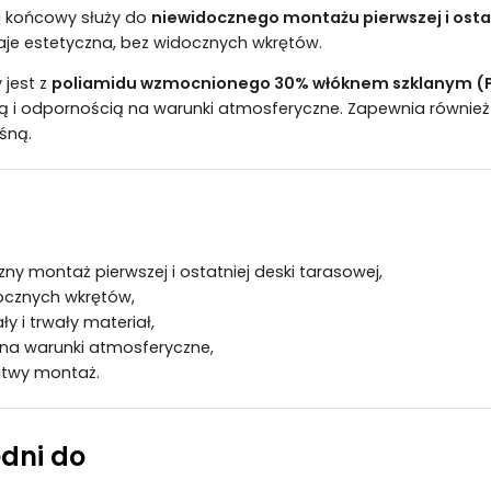
 i końcowy służy do
niewidocznego montażu pierwszej i ostat
aje estetyczna, bez widocznych wkrętów.
 jest z
poliamidu wzmocnionego 30% włóknem szklanym (
ą i odpornością na warunki atmosferyczne. Zapewnia równie
śną.
ny montaż pierwszej i ostatniej deski tarasowej,
ocznych wkrętów,
y i trwały materiał,
na warunki atmosferyczne,
łatwy montaż.
dni do