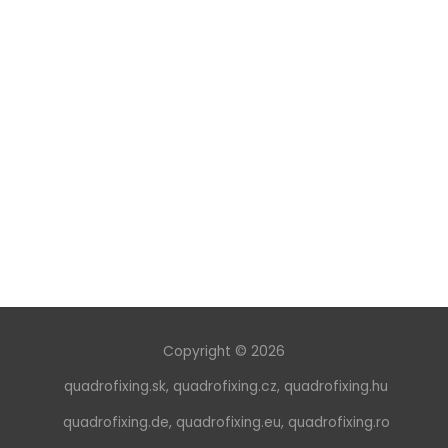
Copyright © 2026
quadrofixing.sk
,
quadrofixing.cz
,
quadrofixing.hu
quadrofixing.de
,
quadrofixing.eu
,
quadrofixing.ro