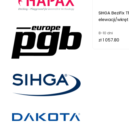
SIHGA BeziFix 
elewacji/wkręt 
8-10 dni
zł 1 057.80