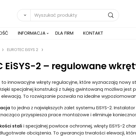
NOŚĆ
INFORMACJA
DLA FIRM
KONTAKT
EUROTEC EiSYS 2
 EiSYS-2 – regulowane wkręt
2
to innowacyjne wkręty regulacyjne, które wyznaczają nowy s
ięki specjalnej konstrukcji z tuleją gwintowaną możliwa jest 
 elewacją. To rozwiązanie pozwala na idealne wypoziomowan
lacja
to jedna z największych zalet systemu EiSYS-2. Instala
znacząco przyspiesza prace montażowe i eliminuje koniecz
kości stali
i specjalnej powłoce ochronnej, wkręty EiSYS-2 cha
ługotrwałe obciążenia. To gwarancja trwałości elewacji, która