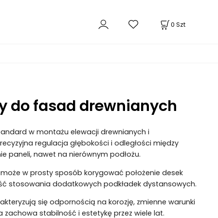
0
Szt
y do fasad drewnianych
tandard w montażu elewacji drewnianych i
precyzyjna regulacja głębokości i odległości między
ie paneli, nawet na nierównym podłożu.
tor może w prosty sposób korygować położenie desek
ność stosowania dodatkowych podkładek dystansowych.
rakteryzują się odpornością na korozję, zmienne warunki
 zachowa stabilność i estetykę przez wiele lat.