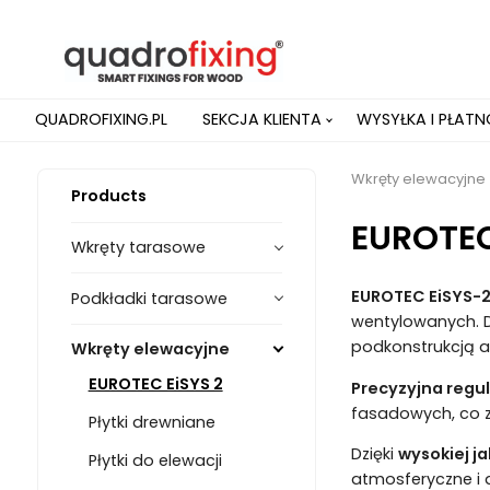
QUADROFIXING.PL
SEKCJA KLIENTA
WYSYŁKA I PŁAT
Wkręty elewacyjne
Products
EUROTEC
Wkręty tarasowe
EUROTEC EiSYS-
Podkładki tarasowe
wentylowanych. Dz
podkonstrukcją a
Wkręty elewacyjne
EUROTEC EiSYS 2
Precyzyjna regu
fasadowych, co 
Płytki drewniane
Dzięki
wysokiej ja
Płytki do elewacji
atmosferyczne i d