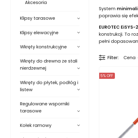
Akcesoria
System
minimali
poprawia się efe
Klipsy tarasowe
EUROTEC EiSYS-
Klipsy elewacyjne
konstrukcji. To 
pełni dopasowan
Wkręty konstrukcyjne
Filter
Cena
Wkręty do drewna ze stali
nierdzewnej
5% OFF
Wkręty do płytek, podłóg i
listew
Regulowane wsporniki
tarasowe
Kołek ramowy