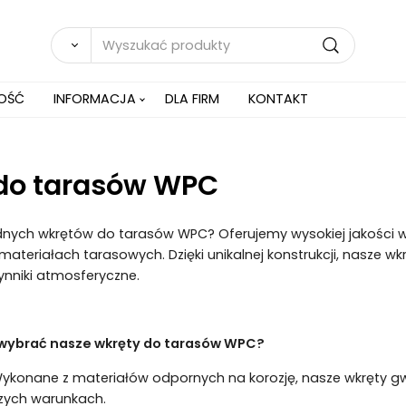
NOŚĆ
INFORMACJA
DLA FIRM
KONTAKT
do tarasów WPC
nych wkrętów do tarasów WPC? Oferujemy wysokiej jakości wkr
eriałach tarasowych. Dzięki unikalnej konstrukcji, nasze wkr
nniki atmosferyczne.
wybrać nasze wkręty do tarasów WPC?
ykonane z materiałów odpornych na korozję, nasze wkręty g
szych warunkach.