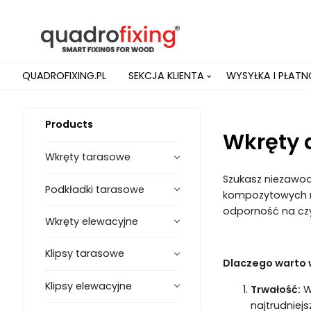
QUADROFIXING.PL
SEKCJA KLIENTA
WYSYŁKA I PŁAT
Products
Wkręty 
Wkręty tarasowe
Szukasz niezawod
Podkładki tarasowe
kompozytowych mat
odporność na czy
Wkręty elewacyjne
Klipsy tarasowe
Dlaczego warto 
Klipsy elewacyjne
Trwałość:
W
najtrudniej