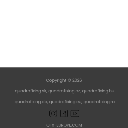
Copyright © 2026
quadrofixing.sk
,
quadrofixing.cz
,
quadrofixing.hu
quadrofixing.de
,
quadrofixing.eu
,
quadrofixing.ro
QFX-EUROPE.COM