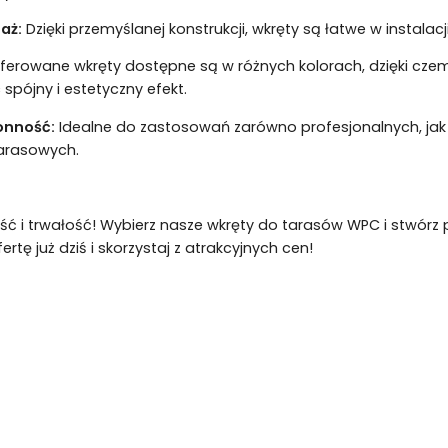
aż:
Dzięki przemyślanej konstrukcji, wkręty są łatwe w instala
erowane wkręty dostępne są w różnych kolorach, dzięki cz
spójny i estetyczny efekt.
onność:
Idealne do zastosowań zarówno profesjonalnych, jak 
arasowych.
ść i trwałość! Wybierz nasze wkręty do tarasów WPC i stwórz pię
rtę już dziś i skorzystaj z atrakcyjnych cen!