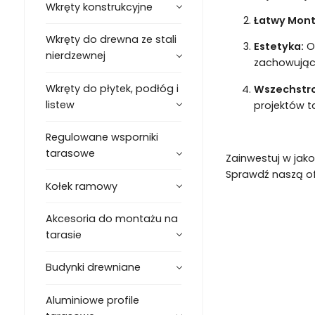
Wkręty konstrukcyjne
Łatwy Mont
Wkręty do drewna ze stali
Estetyka:
Of
nierdzewnej
zachowując 
Wkręty do płytek, podłóg i
Wszechstr
listew
projektów t
Regulowane wsporniki
tarasowe
Zainwestuj w jako
Sprawdź naszą ofe
Kołek ramowy
Akcesoria do montażu na
tarasie
Budynki drewniane
Aluminiowe profile