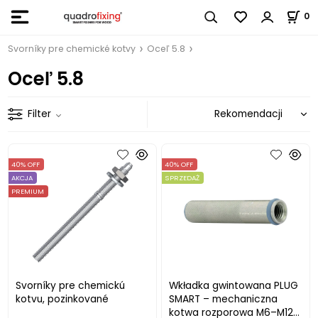
0
Svorníky pre chemické kotvy
Oceľ 5.8
Oceľ 5.8
Filter
40% OFF
40% OFF
AKCJA
SPRZEDAŻ
PREMIUM
Svorníky pre chemickú
Wkładka gwintowana PLUG
kotvu, pozinkované
SMART – mechaniczna
kotwa rozporowa M6–M12