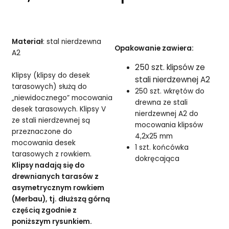
Materiał
: stal nierdzewna
Opakowanie zawiera:
A2
250 szt. klipsów ze
Klipsy (klipsy do desek
stali nierdzewnej A2
tarasowych) służą do
250 szt. wkrętów do
„niewidocznego” mocowania
drewna ze stali
desek tarasowych. Klipsy V
nierdzewnej A2 do
ze stali nierdzewnej są
mocowania klipsów
przeznaczone do
4,2x25 mm
mocowania desek
1 szt. końcówka
tarasowych z rowkiem.
dokręcająca
Klipsy nadają się do
drewnianych tarasów z
asymetrycznym rowkiem
(Merbau), tj. dłuższą górną
częścią zgodnie z
poniższym rysunkiem.