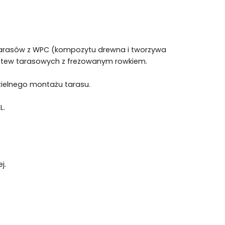
tarasów z WPC (kompozytu drewna i tworzywa
listew tarasowych z frezowanym rowkiem.
zielnego montażu tarasu.
L.
j.