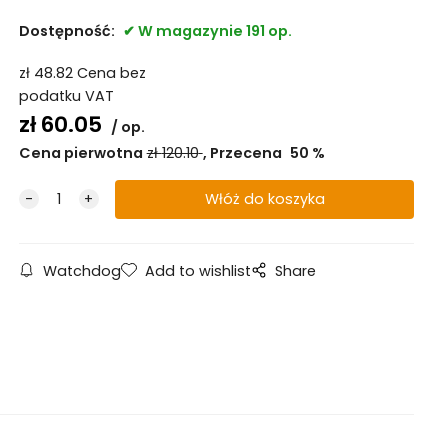
Dostępność:
W magazynie 191 op.
zł
48.82
Cena bez
podatku VAT
zł
60.05
op.
Cena pierwotna
zł
120.10
Przecena
50
%
Watchdog
Add to wishlist
Share