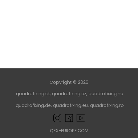
Copyright © 2026
quadrofixing.sk
,
quadrofixing.cz
,
quadrofixing.hu
quadrofixing.de
,
quadrofixing.eu
,
quadrofixing.ro
QFX-EUROPE.COM