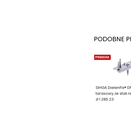
PODOBNE P
PREMIUM
SIHGA DielenFix® DF 
tarasowy ze stali 
(300 szt.)
zł 1 285.23