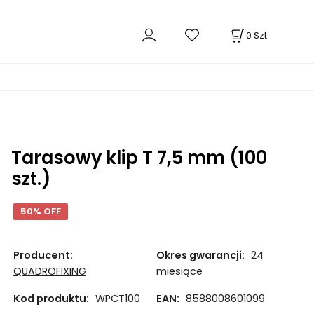
0
Szt
Tarasowy klip T 7,5 mm (100
szt.)
50% OFF
Producent:
Okres gwarancji:
24
QUADROFIXING
miesiące
Kod produktu:
WPCT100
EAN:
8588008601099