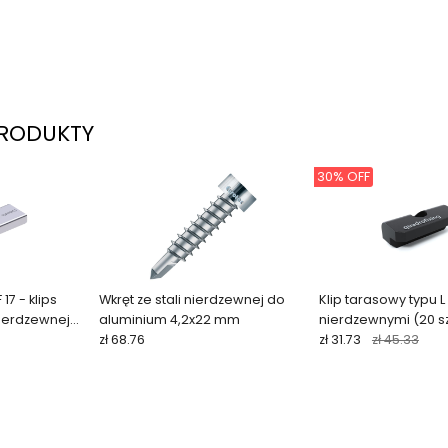
RODUKTY
30% OFF
17 - klips
Wkręt ze stali nierdzewnej do
Klip tarasowy typu L
nierdzewnej
aluminium 4,2x22 mm
nierdzewnymi (20 sz
zł 68.76
zł 31.73
zł 45.33