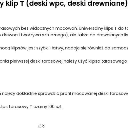
 klip T (deski wpc, deski drewniane)
arasowych bez widocznych mocowań. Uniwersalny klips T do 
b drewna i tworzywa sztucznego), ale także do drewnianych 
cą klipsów jest szybki i łatwy, nadaje się również do samod
nia pierwszej deski tarasowej należy użyć klipsa tarasowego 
 należy dokładnie sprawdzić profil mocowanej deski tarasowe
 klips tarasowy T czarny 100 szt.