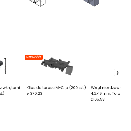
NOWOŚĆ
 z wkrętami
Klips do tarasu M-Clip (200 szt.)
Wkręt nierdzewny do
t.)
zł 370.23
4,2x19 mm, Torx (200 s
QUADRO CLIP
zł 65.58