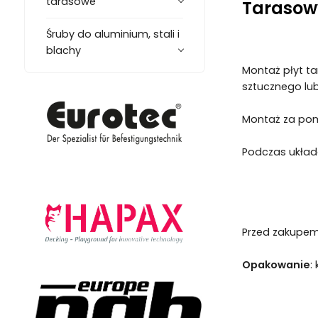
tarasowe
Tarasowy
Śruby do aluminium, stali i
blachy
Montaż płyt t
sztucznego lu
Montaż za pomo
Podczas układa
Przed zakupem
Opakowanie
: