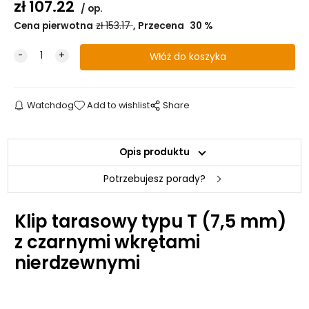
zł
107.22
op.
Cena pierwotna
zł
153.17
Przecena
30
%
Watchdog
Add to wishlist
Share
Opis produktu
Potrzebujesz porady?
Klip tarasowy typu T (7,5 mm)
z czarnymi wkrętami
nierdzewnymi