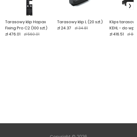
Tarasowy klip Hapax
Tarasowy klip L (20 szt.)
Klips tarasow
Fixing Pro C2 (100 szt.)
zł 24.37
zł 34.81
KEHL - do wpu
zł 476.01
zł 560.01
okrągłego (100
zł 416.51
zł 83
Copyright © 2026