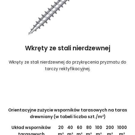
Wkręty ze stali nierdzewnej
Wkręty ze stali nierdzewnej do przykręcenia pryzmatu do
tarczy rektyfikacyjnej.
Orientacyjne zużycie wsporników tarasowych na taras
drewniany (w tabeli liczba szt./m²)
Układ wsporników
20
40
60
80
100
200
1000
tarasowych
m²
m²
m²
m²
m²
m²
m²