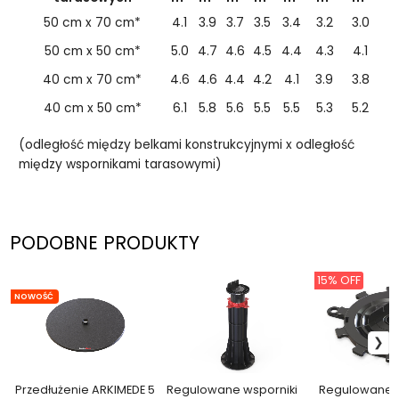
50 cm x 70 cm*
4.1
3.9
3.7
3.5
3.4
3.2
3.0
50 cm x 50 cm*
5.0
4.7
4.6
4.5
4.4
4.3
4.1
40 cm x 70 cm*
4.6
4.6
4.4
4.2
4.1
3.9
3.8
40 cm x 50 cm*
6.1
5.8
5.6
5.5
5.5
5.3
5.2
(odległość między belkami konstrukcyjnymi x odległość
między wspornikami tarasowymi)
PODOBNE PRODUKTY
15% OFF
NOWOŚĆ
Przedłużenie ARKIMEDE 5
Regulowane wsporniki
Regulowane w