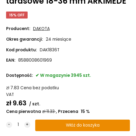
tarasowe 18-36 mm ARKIMEDE
15% OFF
Producent:
DAKOTA
Okres gwarancji:
24 miesiące
Kod produktu:
DAK1836T
EAN:
8588008601969
Dostępność:
W magazynie 3945 szt.
zł
7.83
Cena bez podatku
VAT
zł
9.63
szt.
Cena pierwotna
zł
11.33
Przecena
15
%