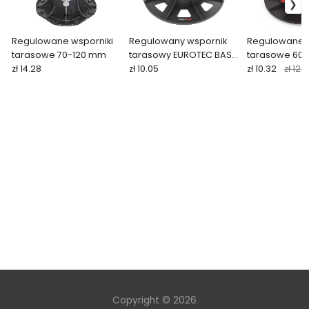
Regulowane wsporniki
Regulowany wspornik
Regulowane w
tarasowe 70-120 mm
tarasowy EUROTEC BASE
tarasowe 60
zł 14.28
25–40 mm do profili
zł 10.05
zł 10.32
zł 12.
aluminiowych QFX-ALU
Copyright © 2026