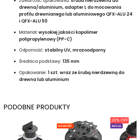
Zawartość opakowania:
śruba nierdzewna do
drewna/aluminium, adapter L do mocowania
profilu drewnianego lub aluminiowego QFX-ALU 24
i QFX-ALU 50
Materiał:
wysokiej jakości kopolimer
polipropylenowy (PP-C)
Odporność:
stabilny UV, mrozoodporny
Średnica podstawy:
135 mm
Opakowanie:
1 szt. wraz ze śrubą nierdzewną do
drewna lub aluminium
PODOBNE PRODUKTY
20% OFF
NOWOŚĆ
AKCJA