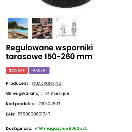
Regulowane wsporniki
tarasowe 150-260 mm
20% OFF
AKCJA
Producent:
QUADROFIXING
Okres gwarancji:
24 miesiące
Kod produktu:
QR150260T
EAN:
8588008601747
Dostępność:
W magazynie 6062 szt.