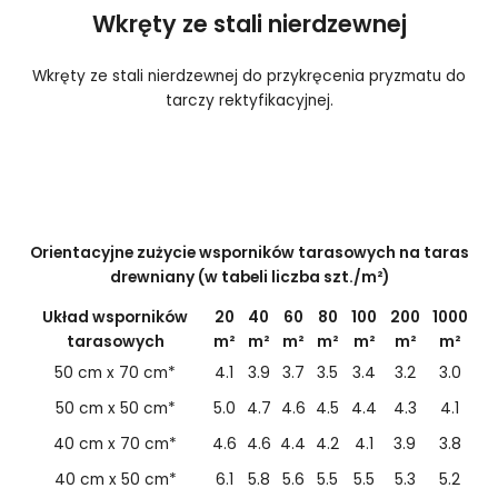
Wkręty ze stali nierdzewnej
Wkręty ze stali nierdzewnej do przykręcenia pryzmatu do
tarczy rektyfikacyjnej.
Orientacyjne zużycie wsporników tarasowych na taras
drewniany (w tabeli liczba szt./m²)
Układ wsporników
20
40
60
80
100
200
1000
tarasowych
m²
m²
m²
m²
m²
m²
m²
50 cm x 70 cm*
4.1
3.9
3.7
3.5
3.4
3.2
3.0
50 cm x 50 cm*
5.0
4.7
4.6
4.5
4.4
4.3
4.1
40 cm x 70 cm*
4.6
4.6
4.4
4.2
4.1
3.9
3.8
40 cm x 50 cm*
6.1
5.8
5.6
5.5
5.5
5.3
5.2