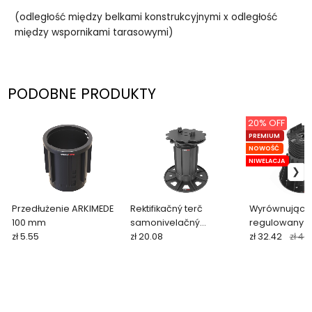
(odległość między belkami konstrukcyjnymi x odległość
między wspornikami tarasowymi)
PODOBNE PRODUKTY
20% OFF
PREMIUM
NOWOŚĆ
NIWELACJA
Przedłużenie ARKIMEDE
Rektifikačný terč
Wyrównujący
100 mm
samonivelačný
regulowany w
zł 5.55
EUROTEC BASE SL 117–217
zł 20.08
tarasowy 15
zł 32.42
zł 40
mm pre hliníkový profil
HERCULES
QFX-ALU