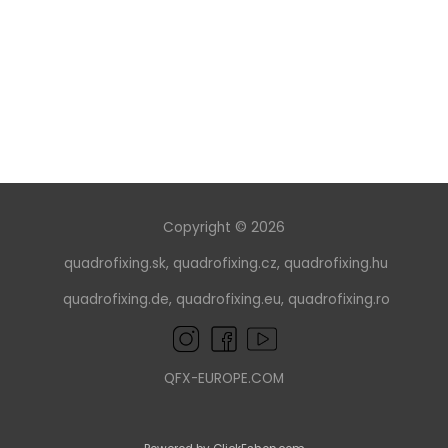
Copyright © 2026
quadrofixing.sk
,
quadrofixing.cz
,
quadrofixing.hu
quadrofixing.de
,
quadrofixing.eu
,
quadrofixing.ro
QFX-EUROPE.COM