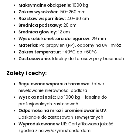
Maksymalne obciążenie:
1000 kg
Zakres wysokości:
150–260 mm
Rozstaw wsporników:
40–60 cm
Średnica podstawy:
20 cm
Średnica głowicy:
12 cm
Wysokość konektora do legarów:
29 mm
Materiał:
Polipropylen (PP), odporny na UV i mróz
Zakres temperatur:
-40°C do +60°C
Zastosowanie:
Idealny do tarasów przy basenach
Zalety i cechy:
Regulowane wsporniki tarasowe:
Łatwe
niwelowanie nierówności podłoża
Wysoka nośność:
Do 1000 kg – idealne do
profesjonalnych zastosowań
Odporność na mróz i promieniowanie UV:
Doskonałe do zastosowań zewnętrznych
Wyprodukowane w UE:
Certyfikowana jakość
zgodna z najwyższymi standardami