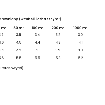
rewniany (w tabeli liczba szt./m²)
0 m²
80 m²
100 m²
200 m²
1000 m²
3.7
3.5
3.4
3.2
3.0
4.6
4.5
4.4
4.3
4.1
4.4
4.2
4.1
3.9
3.8
5.6
5.5
5.5
5.3
5.2
i tarasowymi)