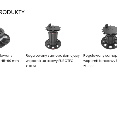
RODUKTY
ulowany
Regulowany samopoziomujący
Regulowany samop
y 45-60 mm
wspornik tarasowy EUROTEC
wspornik tarasowy
BASE SL 117–217 mm
zł 18.51
BASE SL 67–117 mm
zł 13.33