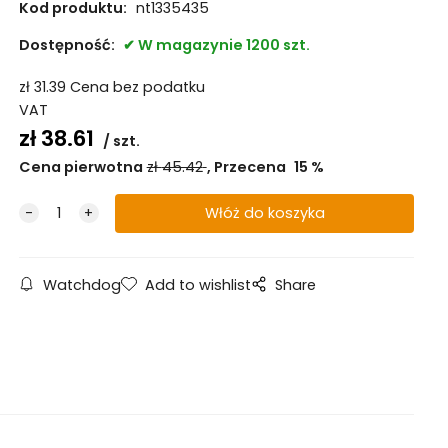
Kod produktu:
nt1335435
Dostępność:
W magazynie 1200 szt.
zł
31.39
Cena bez podatku
VAT
zł
38.61
szt.
Cena pierwotna
zł
45.42
Przecena
15
%
Watchdog
Add to wishlist
Share