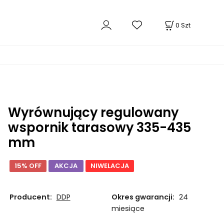
0
Szt
Wyrównujący regulowany
wspornik tarasowy 335-435
mm
15% OFF
AKCJA
NIWELACJA
Producent:
DDP
Okres gwarancji:
24
miesiące