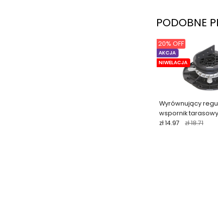
PODOBNE P
20% OFF
AKCJA
NIWELACJA
Wyrównujący reg
wspornik tarasow
zł 14.97
zł 18.71