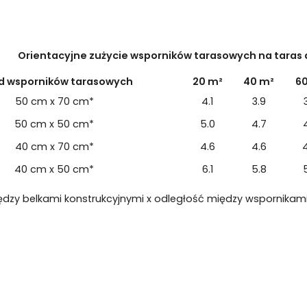
Orientacyjne zużycie wsporników tarasowych na taras d
d wsporników tarasowych
20 m²
40 m²
6
50 cm x 70 cm*
4.1
3.9
50 cm x 50 cm*
5.0
4.7
40 cm x 70 cm*
4.6
4.6
40 cm x 50 cm*
6.1
5.8
ędzy belkami konstrukcyjnymi x odległość między wspornikam