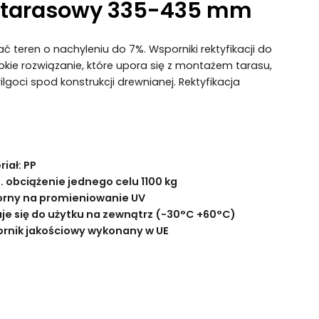
 tarasowy 335-435 mm
teren o nachyleniu do 7%. Wsporniki rektyfikacji do
ie rozwiązanie, które upora się z montażem tarasu,
goci spod konstrukcji drewnianej. Rektyfikacja
iał: PP
. obciążenie jednego celu 1100 kg
rny na promieniowanie UV
je się do użytku na zewnątrz (-30°C +60°C)
rnik jakościowy wykonany w UE