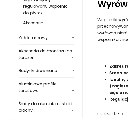
Wyrówn
regulowany wspornik
do płytek
Wsporniki wyró
Akcesoria
przechowywani
wyrówna nierów
Kołek ramowy
wspornika zna
Akcesoria do montażu na
tarasie
Zakres r
Budynki drewniane
Średnica
Idealny 
Aluminiowe profile
(zagięte
tarasowe
cięcia n
Regulac
Śruby do aluminium, stali i
blachy
Opakowanie: 1 s