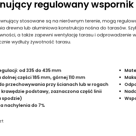
ujący regulowany wspornik
wnujący stosowane są na nierównym terenie, mogą regulować 
a drewna lub aluminiowa konstrukcja nośna do tarasów. Szybk
ności, a także zapewni wentylację tarasu i odprowadzenie wil
cznie wydłuży żywotność tarasu.
egulacji: od 335 do 435 mm
Mater
 dolnej części 185 mm, górnej 110 mm
Maks
do przechowywania przy ścianach lub w rogach
Odpo
 krawędzie podstawy, zaznaczona część linii
Nada
a spodzie)
Wspo
ja nachylenia do 7%
zt