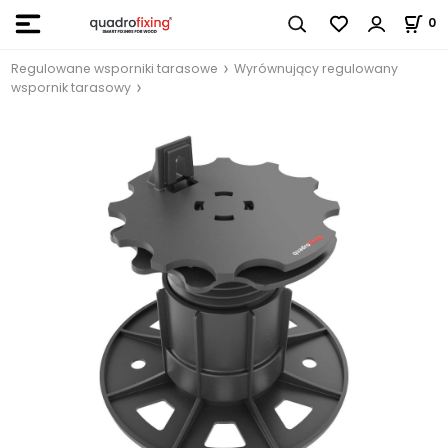
0
Regulowane wsporniki tarasowe
Wyrównujący regulowany
wspornik tarasowy