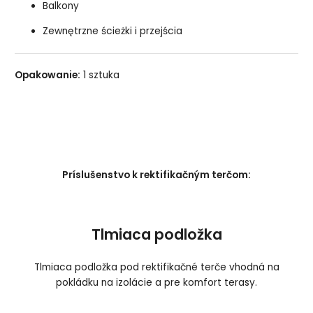
Balkony
Zewnętrzne ścieżki i przejścia
Opakowanie:
1 sztuka
Príslušenstvo k rektifikačným terčom:
Tlmiaca podložka
Tlmiaca podložka pod rektifikačné terče vhodná na
pokládku na izolácie a pre komfort terasy.