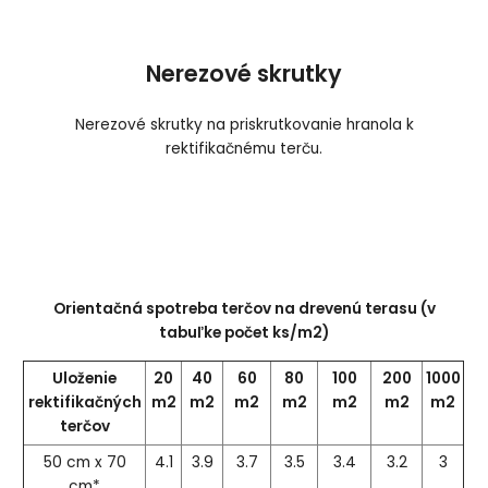
Nerezové skrutky
Nerezové skrutky na priskrutkovanie hranola k
rektifikačnému terču.
Orientačná spotreba terčov na drevenú terasu (v
tabuľke počet ks/m2)
Uloženie
20
40
60
80
100
200
1000
rektifikačných
m2
m2
m2
m2
m2
m2
m2
terčov
50 cm x 70
4.1
3.9
3.7
3.5
3.4
3.2
3
cm*