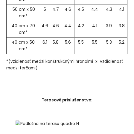
50 cm x 50
5
4.7
4.6
4.5
4.4
4.3
4.1
cm*
40 cm x 70
4.6
4.6
4.4
4.2
4.1
3.9
3.8
cm*
40 cm x 50
6.1
5.8
5.6
5.5
5.5
5.3
5.2
cm*
*(vzialenosť medzi konštrukčnými hranolmi x vzdialenosť
medzi terčami)
Terasové príslušenstvo: