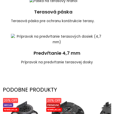
Terasová páska
Terasová páska pre ochranu konštrukcie terasy.
Predvŕtanie 4,7 mm
Prípravok na predvŕtanie terasovej dosky
PODOBNE PRODUKTY
20% OFF
20% OFF
AKCJA
PREMIUM
NIWELACJA
NIWELACJA