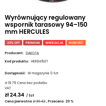
Wyrównujący regulowany
wspornik tarasowy 94–150
mm HERCULES
20% OFF
PREMIUM
NIWELACJA
NOWOŚĆ
Producent:
DAKOTA
Kod produktu:
HER94150T
Dostępność:
W magazynie 0 Szt
zł
19.79
Cena bez podatku
VAT
zł
24.34
Szt
Cena pierwotna
zł
30.42
Przecena
20
%