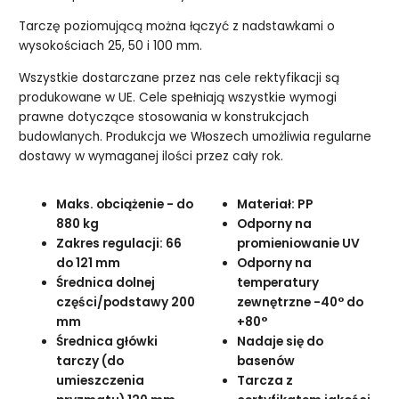
Tarczę poziomującą można łączyć z nadstawkami o
wysokościach 25, 50 i 100 mm.
Wszystkie dostarczane przez nas cele rektyfikacji są
produkowane w UE. Cele spełniają wszystkie wymogi
prawne dotyczące stosowania w konstrukcjach
budowlanych. Produkcja we Włoszech umożliwia regularne
dostawy w wymaganej ilości przez cały rok.
Maks. obciążenie - do
Materiał: PP
880 kg
Odporny na
Zakres regulacji: 66
promieniowanie UV
do 121 mm
Odporny na
Średnica dolnej
temperatury
części/podstawy 200
zewnętrzne -40° do
mm
+80°
Średnica główki
Nadaje się do
tarczy (do
basenów
umieszczenia
Tarcza z