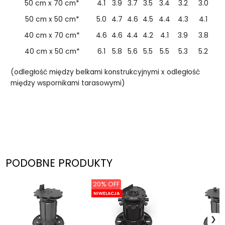
50 cm x 70 cm*
4.1
3.9
3.7
3.5
3.4
3.2
3.0
50 cm x 50 cm*
5.0
4.7
4.6
4.5
4.4
4.3
4.1
40 cm x 70 cm*
4.6
4.6
4.4
4.2
4.1
3.9
3.8
40 cm x 50 cm*
6.1
5.8
5.6
5.5
5.5
5.3
5.2
(odległość między belkami konstrukcyjnymi x odległość
między wspornikami tarasowymi)
PODOBNE PRODUKTY
20% OFF
NIWELACJA