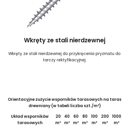
Wkręty ze stali nierdzewnej
Wkręty ze stali nierdzewnej do przykręcenia pryzmatu do
tarczy rektyfikacyjnej.
Orientacyjne zużycie wsporników tarasowych na taras
drewniany (w tabeli liczba szt./m²)
Układ wsporników
20
40
60
80
100
200
1000
tarasowych
m²
m²
m²
m²
m²
m²
m²