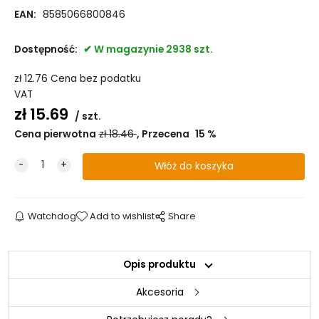
EAN:
8585066800846
Dostępność:
W magazynie 2938 szt.
zł
12.76
Cena bez podatku
VAT
zł
15.69
szt.
Cena pierwotna
zł
18.46
Przecena
15
%
Watchdog
Add to wishlist
Share
Opis produktu
Akcesoria