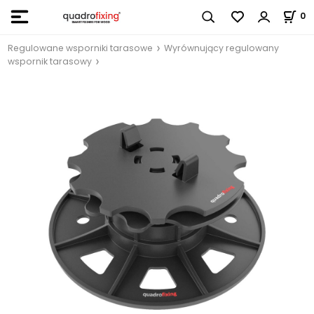
0
Regulowane wsporniki tarasowe
Wyrównujący regulowany
wspornik tarasowy