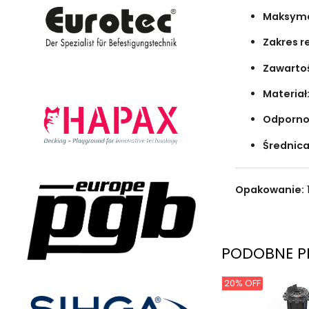
Maksyma
Zakres r
Zawarto
Materiał
Odporno
Średnic
Opakowanie:
PODOBNE P
20% OFF