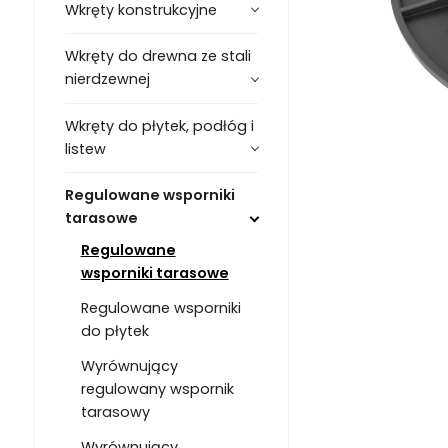
Wkręty konstrukcyjne
Wkręty do drewna ze stali
nierdzewnej
Wkręty do płytek, podłóg i
listew
Regulowane wsporniki
tarasowe
Regulowane
wsporniki tarasowe
Regulowane wsporniki
do płytek
Wyrównujący
regulowany wspornik
tarasowy
Wyrównujący