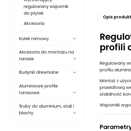
regulowany wspornik
do płytek
Opis produk
Akcesoria
Regulo
Kołek ramowy
profil
Akcesoria do montażu na
tarasie
Regulowany ws
profilu alumin
Budynki drewniane
Montaż z użyci
Aluminiowe profile
prawidłową wen
tarasowe
stabilność kon
Wsporniki wy
Śruby do aluminium, stali i
blachy
Parametry