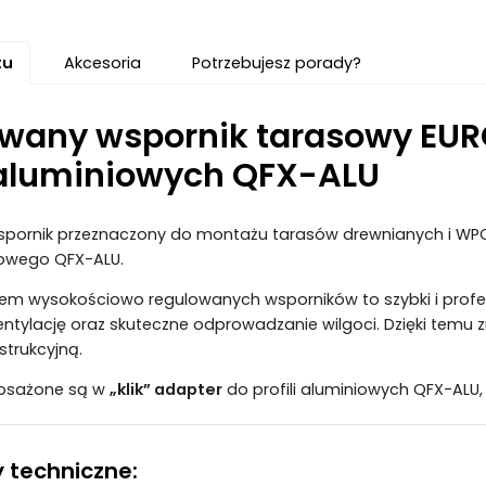
tu
Akcesoria
Potrzebujesz porady?
wany wspornik tarasowy EU
i aluminiowych QFX-ALU
pornik przeznaczony do montażu tarasów drewnianych i WPC um
iowego QFX-ALU.
em wysokościowo regulowanych wsporników to szybki i profesj
tylację oraz skuteczne odprowadzanie wilgoci. Dzięki temu z
strukcyjną.
posażone są w
„klik” adapter
do profili aluminiowych QFX-ALU, 
 techniczne: