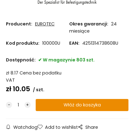
Producent:
EUROTEC
Okres gwarancji:
24
miesiące
Kod produktu:
100000U
EAN:
4251314738608U
Dostępność:
W magazynie 803 szt.
zł
8.17
Cena bez podatku
VAT
zł
10.05
szt.
Watchdog
Add to wishlist
Share