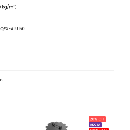
0 kg/m²)
i QFX-ALU 50
um
20% OFF
AKCJA