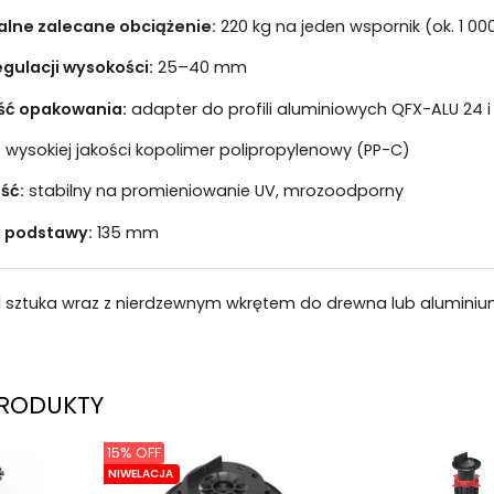
lne zalecane obciążenie:
220 kg na jeden wspornik (ok. 1 00
egulacji wysokości:
25–40 mm
ść opakowania:
adapter do profili aluminiowych QFX-ALU 24 
:
wysokiej jakości kopolimer polipropylenowy (PP-C)
ść:
stabilny na promieniowanie UV, mrozoodporny
a podstawy:
135 mm
1 sztuka wraz z nierdzewnym wkrętem do drewna lub alumini
RODUKTY
15% OFF
NIWELACJA