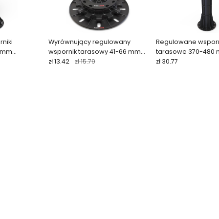
niki
Wyrównujący regulowany
Regulowane wsporn
0 mm
wspornik tarasowy 41-66 mm
tarasowe 370-480
ARKIMEDE
zł 13.42
zł 15.79
zł 30.77