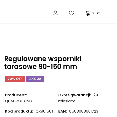
0
Szt
Regulowane wsporniki
tarasowe 90-150 mm
20% OFF
AKCJA
Producent:
Okres gwarancji:
24
QUADROFIXING
miesiące
Kod produktu:
QR90150T
EAN:
8588008601723