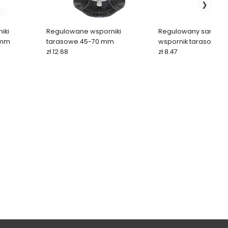
iki
Regulowane wsporniki
Regulowany samopo
 mm
tarasowe 45-70 mm
wspornik tarasowy 
zł 12.68
BASE SL 32–47 mm
zł 8.47