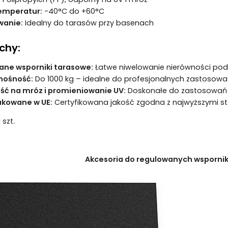
emperatur:
-40°C do +60°C
wanie:
Idealny do tarasów przy basenach
echy:
ne wsporniki tarasowe:
Łatwe niwelowanie nierówności pod
nośność:
Do 1000 kg – idealne do profesjonalnych zastosow
ć na mróz i promieniowanie UV:
Doskonałe do zastosowań
kowane w UE:
Certyfikowana jakość zgodna z najwyższymi 
 szt.
Akcesoria do regulowanych wsporni