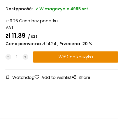
Dostępność:
W magazynie 4995 szt.
zł
9.26
Cena bez podatku
VAT
zł
11.39
szt.
Cena pierwotna
zł
14.24
Przecena
20
%
Watchdog
Add to wishlist
Share