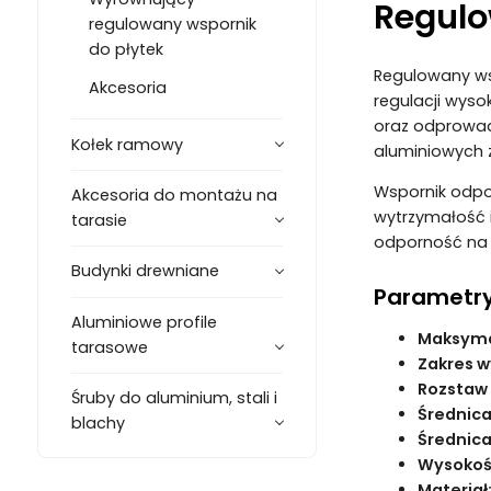
Regulo
regulowany wspornik
do płytek
Regulowany wsp
Akcesoria
regulacji wyso
oraz odprowadz
Kołek ramowy
aluminiowych 
Wspornik odpor
Akcesoria do montażu na
wytrzymałość i
tarasie
odporność na 
Budynki drewniane
Parametry
Aluminiowe profile
Maksyma
tarasowe
Zakres w
Rozstaw
Śruby do aluminium, stali i
Średnic
blachy
Średnica
Wysokość
Materiał