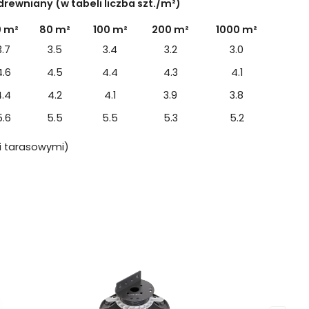
rewniany (w tabeli liczba szt./m²)
0 m²
80 m²
100 m²
200 m²
1000 m²
3.7
3.5
3.4
3.2
3.0
4.6
4.5
4.4
4.3
4.1
4.4
4.2
4.1
3.9
3.8
5.6
5.5
5.5
5.3
5.2
i tarasowymi)