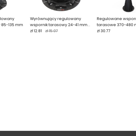
ulowany
Wyrównujący regulowany
Regulowane wsporn
y 85-135 mm
wspornik tarasowy 24-41 mm
tarasowe 370-480
ARKIMEDE
zł 12.81
zł 15.07
zł 30.77