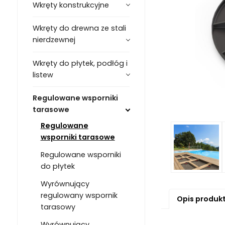
Wkręty konstrukcyjne
Wkręty do drewna ze stali
nierdzewnej
Wkręty do płytek, podłóg i
listew
Regulowane wsporniki
tarasowe
Regulowane
wsporniki tarasowe
Regulowane wsporniki
do płytek
Wyrównujący
regulowany wspornik
Opis produk
tarasowy
Wyrównujący