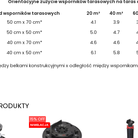
Orientacyjne zużycie wsporników tarasowych na taras d
d wsporników tarasowych
20 m²
40 m²
6
50 cm x 70 cm*
4.1
3.9
50 cm x 50 cm*
5.0
4.7
40 cm x 70 cm*
4.6
4.6
40 cm x 50 cm*
6.1
5.8
ędzy belkami konstrukcyjnymi x odległość między wspornikam
RODUKTY
15% OFF
NIWELACJA