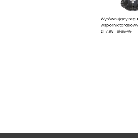
Wyrównujący reg
wspornik tarasow
zł 17.98
zł 22.48