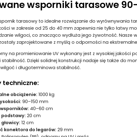
wane wsporniki tarasowe 9
ornik tarasowy to idealne rozwiązanie do wyrównywania tarasó
kości w zakresie od 25 do 40 mm zapewnia nie tylko łatwy mo
anie wilgoci, co znacząco wydłuża jego żywotność. Nasze ws
zostały zaprojektowane z myślą o odporności na ekstremalne
ny na promieniowanie UV wykonany jest z wysokiej jakości p
 stabilność. Dzięki solidnej konstrukcji nadaje się także do
wilgoć i długoterminowa stabilność.
 techniczne:
lne obciążenie:
1000 kg
ysokości:
90–150 mm
 wsporników:
40–60 cm
a podstawy:
20 cm
 głowicy:
12 cm
 konektora do legarów:
29 mm
:
Polipropylen (PP), odporny na UV i mróz