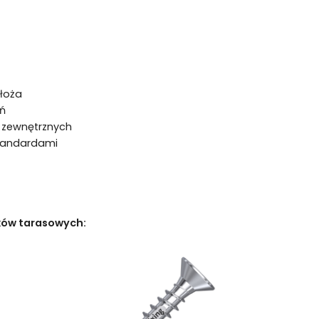
łoża
ań
 zewnętrznych
standardami
ków tarasowych: