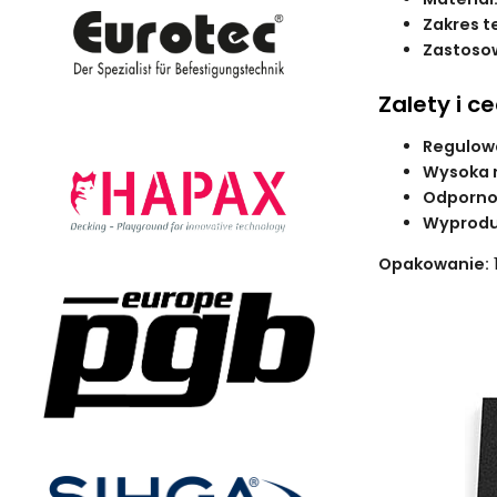
Zakres t
Zastoso
Zalety i c
Regulowa
Wysoka 
Odpornoś
Wyprodu
Opakowanie:
1