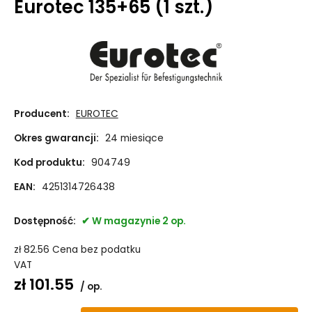
Eurotec 135+65 (1 szt.)
Producent:
EUROTEC
Okres gwarancji:
24 miesiące
Kod produktu:
904749
EAN:
4251314726438
Dostępność:
W magazynie 2 op.
zł
82.56
Cena bez podatku
VAT
zł
101.55
op.