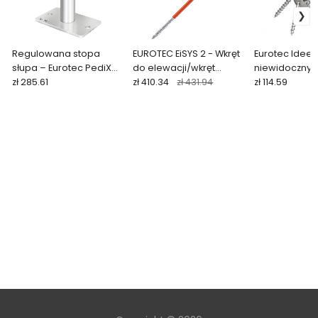
Regulowana stopa
EUROTEC EiSYS 2 - Wkręt
Eurotec IdeeFi
słupa – Eurotec PediX
do elewacji/wkręt
niewidoczny ł
HV
zł 285.61
regulacjiny (50 szt.)
zł 410.34
zł 431.94
drewna (1 szt)
zł 114.59