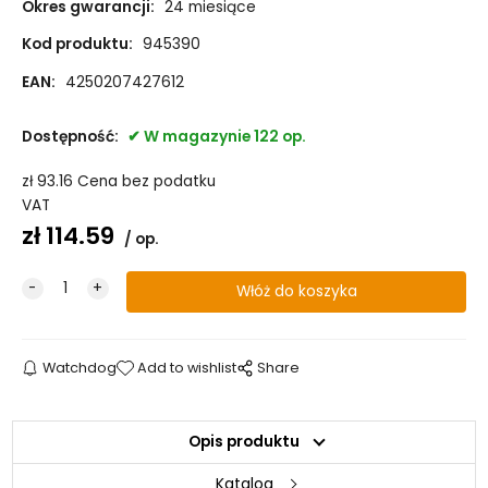
Okres gwarancji:
24 miesiące
Kod produktu:
945390
EAN:
4250207427612
Dostępność:
W magazynie 122 op.
zł
93.16
Cena bez podatku
VAT
zł
114.59
op.
Watchdog
Add to wishlist
Share
Opis produktu
Katalog