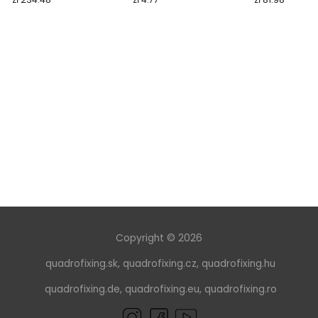
Copyright © 2026
quadrofixing.sk
,
quadrofixing.cz
,
quadrofixing.hu
quadrofixing.de
,
quadrofixing.eu
,
quadrofixing.ro