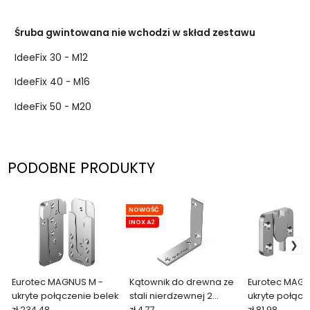
Śruba gwintowana nie wchodzi w skład zestawu
IdeeFix 30 - M12
IdeeFix 40 - M16
IdeeFix 50 - M20
PODOBNE PRODUKTY
NOWOŚĆ
INOX A2
Eurotec MAGNUS M -
Kątownik do drewna ze
Eurotec MAGN
ukryte połączenie belek
stali nierdzewnej 2
ukryte połącz
zł 234.48
(wąski)
zł 4.77
zł 81.98