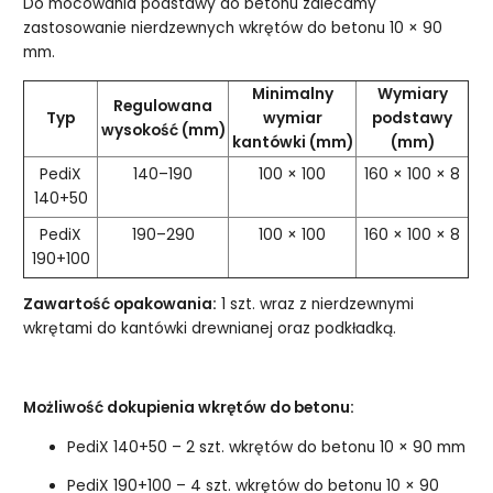
Do mocowania podstawy do betonu zalecamy
zastosowanie nierdzewnych wkrętów do betonu 10 × 90
mm.
Minimalny
Wymiary
Regulowana
Typ
wymiar
podstawy
wysokość (mm)
kantówki (mm)
(mm)
PediX
140–190
100 × 100
160 × 100 × 8
140+50
PediX
190–290
100 × 100
160 × 100 × 8
190+100
Zawartość opakowania:
1 szt. wraz z nierdzewnymi
wkrętami do kantówki drewnianej oraz podkładką.
Możliwość dokupienia wkrętów do betonu:
PediX 140+50 – 2 szt. wkrętów do betonu 10 × 90 mm
PediX 190+100 – 4 szt. wkrętów do betonu 10 × 90