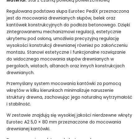
Materiał:
Stal z czarną powłoką powierzchniową
Regulowana podstawa słupa Eurotec PediX przeznaczona
jest do mocowania drewnianych słupów, belek oraz
kantówek konstrukcyjnych do podłoża betonowego. Dzięki
zintegrowanemu mechanizmowi regulacji, estetycznie
ukrytemu pod osłoną, umożliwia precyzyjną regulację
wysokości konstrukcji drewnianej również po zakończeniu
montażu. Stanowi estetyczne i funkcjonalne rozwiązanie
do widocznego mocowania słupów drewnianych w
pergolach, wiatach, altanach oraz innych konstrukcjach
drewnianych.
Przemyślany system mocowania kantówki za pomocą
wkrętów w kilku kierunkach minimalizuje naruszenie
struktury drewna, zachowując jego naturalną wytrzymałość
i stabilność.
W zestawie znajdują się wysokiej jakości nierdzewne wkręty
Eurotec A2 5,0 × 80 mm przeznaczone do mocowania
drewnianej kantówki.