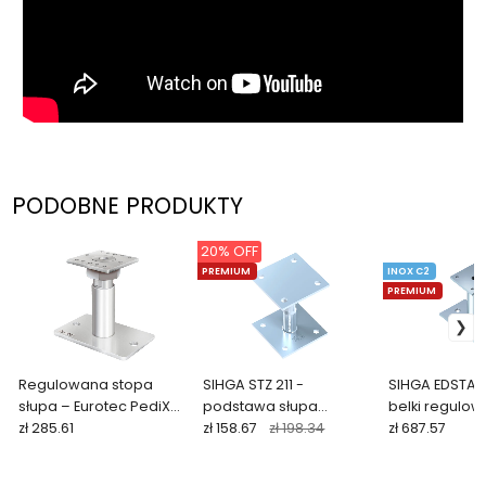
PODOBNE PRODUKTY
20% OFF
PREMIUM
INOX C2
PREMIUM
Regulowana stopa
SIHGA STZ 211 -
SIHGA EDSTAH
słupa – Eurotec PediX
podstawa słupa
belki regulowa
HV
zł 285.61
regulowana
zł 158.67
zł 198.34
zł 687.57