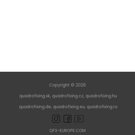
Copyright © 2026
quadrofixing.sk
,
quadrofixing.cz
,
quadrofixing.hu
quadrofixing.de
,
quadrofixing.eu
,
quadrofixing.ro
QFX-EUROPE.COM