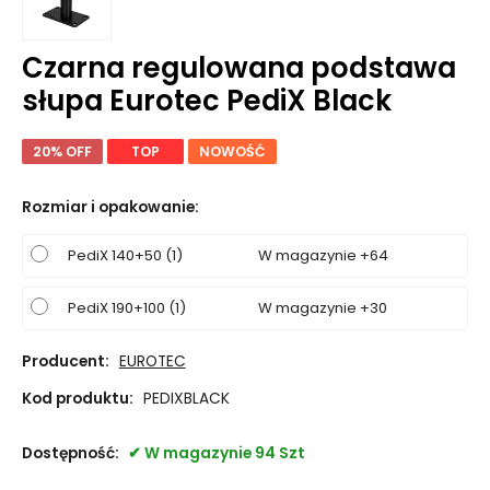
Czarna regulowana podstawa
słupa Eurotec PediX Black
20% OFF
TOP
NOWOŚĆ
Rozmiar i opakowanie
:
PediX 140+50 (1)
W magazynie +64
PediX 190+100 (1)
W magazynie +30
Producent:
EUROTEC
Kod produktu:
PEDIXBLACK
Dostępność:
W magazynie 94 Szt