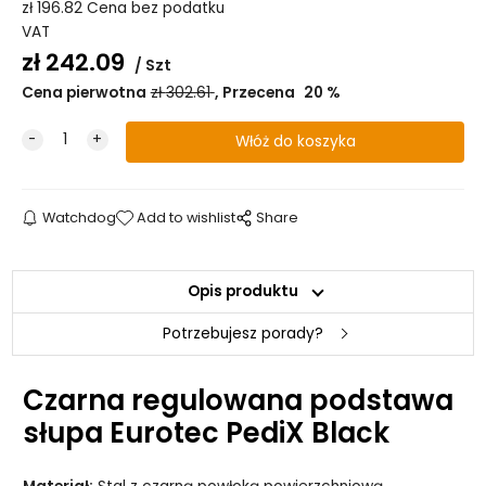
zł
196.82
Cena bez podatku
VAT
zł
242.09
Szt
Cena pierwotna
zł
302.61
Przecena
20
%
Watchdog
Add to wishlist
Share
Opis produktu
Potrzebujesz porady?
Czarna regulowana podstawa
słupa Eurotec PediX Black