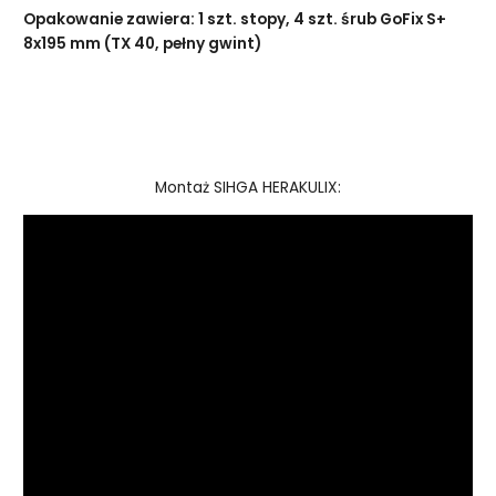
Opakowanie zawiera: 1 szt. stopy, 4 szt. śrub GoFix S+
8x195 mm (TX 40, pełny gwint)
Montaż SIHGA HERAKULIX: