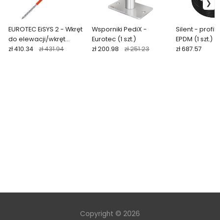
EUROTEC EiSYS 2 - Wkręt
Wsporniki PediX -
Silent - profil
do elewacji/wkręt
Eurotec (1 szt.)
EPDM (1 szt.)
regulacjiny (50 szt.)
zł 410.34
zł 431.94
zł 200.98
zł 251.23
zł 687.57
Copyright © 2026