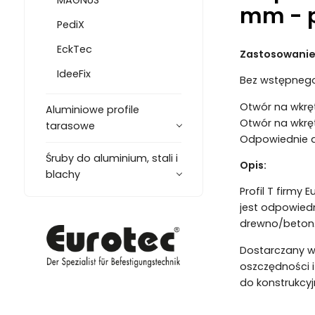
mm - p
PediX
EckTec
Zastosowanie
IdeeFix
Bez wstępnego
Otwór na wkrę
Aluminiowe profile
Otwór na wkrę
tarasowe
Odpowiednie dl
Śruby do aluminium, stali i
Opis:
blachy
Profil T firmy
jest odpowied
drewno/beton
Dostarczany w 
oszczędności i
do konstrukcy