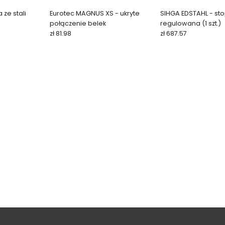
ze stali
Eurotec MAGNUS XS - ukryte
SIHGA EDSTAHL - sto
połączenie belek
regulowana (1 szt.)
zł 81.98
zł 687.57