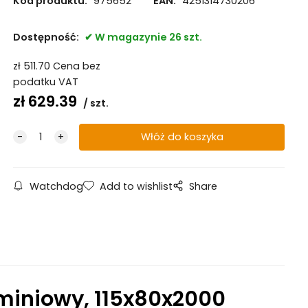
Kod produktu:
975652
EAN:
4251314730206
Dostępność:
W magazynie 26 szt.
zł
511.70
Cena bez
podatku VAT
zł
629.39
szt.
Watchdog
Add to wishlist
Share
uminiowy, 115x80x2000