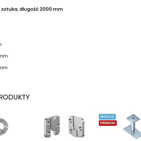
1 sztuka, długość 2000 mm
m
0 mm
 mm
RODUKTY
INOX C2
PREMIUM