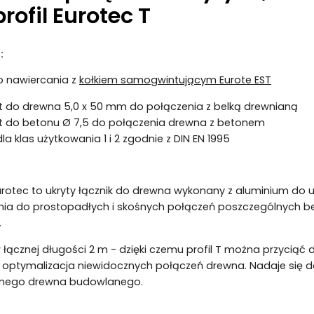
rofil Eurotec T
:
 nawiercania z
kołkiem samogwintującym Eurote EST
t do drewna 5,0 x 50 mm do połączenia z belką drewnianą
t do betonu Ø 7,5 do połączenia drewna z betonem
a klas użytkowania 1 i 2 zgodnie z DIN EN 1995
 Eurotec to ukryty łącznik do drewna wykonany z aluminium do
nia do prostopadłych i skośnych połączeń poszczególnych b
.
łącznej długości 2 m - dzięki czemu profil T można przycią
 optymalizacja niewidocznych połączeń drewna. Nadaje się do
jnego drewna budowlanego.