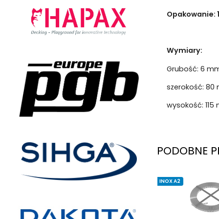
Opakowanie: 
Wymiary:
Grubość: 6 m
szerokość: 8
wysokość: 115
PODOBNE P
INOX A2