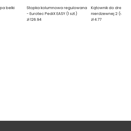
pa belki
Stopka kolumnowa regulowana
Kątownik do drewna z
- Eurotec PediX EASY (1 szt.)
nierdzewnej 2 (wąski
zł 126.94
zł 4.77