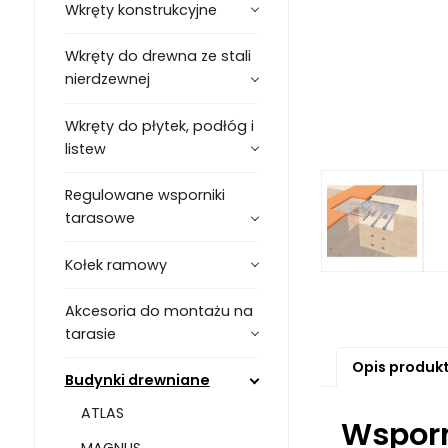
Wkręty konstrukcyjne
Wkręty do drewna ze stali
nierdzewnej
Wkręty do płytek, podłóg i
listew
Regulowane wsporniki
tarasowe
Kołek ramowy
Akcesoria do montażu na
tarasie
Opis produk
Budynki drewniane
ATLAS
Wsporn
MAGNUS