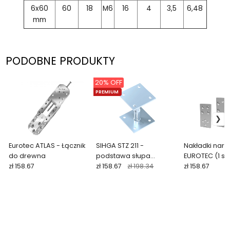
6x60
60
18
M6
16
4
3,5
6,48
mm
PODOBNE PRODUKTY
20% OFF
PREMIUM
Eurotec ATLAS - Łącznik
SIHGA STZ 211 -
Nakładki naro
do drewna
podstawa słupa
EUROTEC (1 szt
zł 158.67
regulowana
zł 158.67
zł 198.34
zł 158.67