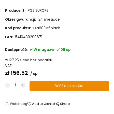
Producent:
PGB EUROPE
Okres gwarancji:
24 miesiące
Kod produktu:
DIN603M6black
EAN:
5410439299671
Dostępność:
W magazynie 108 op.
zł
127.25
Cena bez podatku
VAT
zł
156.52
op.
Watchdog
Add to wishlist
Share