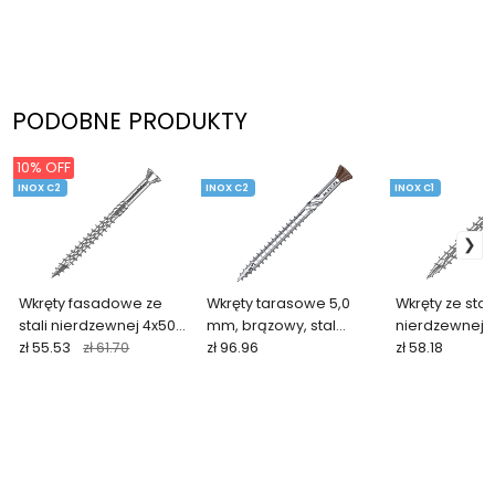
PODOBNE PRODUKTY
10% OFF
INOX C2
INOX C2
INOX C1
Wkręty fasadowe ze
Wkręty tarasowe 5,0
Wkręty ze stali
stali nierdzewnej 4x50
mm, brązowy, stal
nierdzewnej 
mm (200 szt. + bit TORX)
zł 55.53
zł 61.70
nierdzewna C2, TORX
zł 96.96
do listwy dys
zł 58.18
QUADROFIX C2
(200 szt. + bit)
tarasowej Eur
szt.)