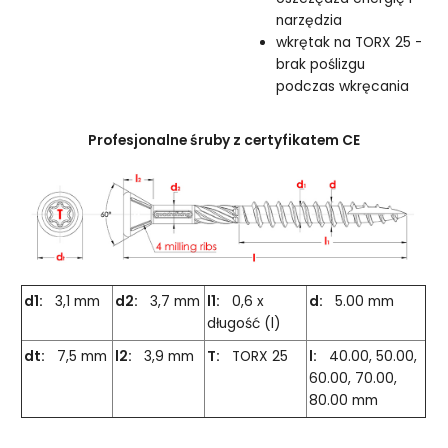
narzędzia
wkrętak na TORX 25 -
brak poślizgu
podczas wkręcania
Profesjonalne śruby z certyfikatem CE
d1:
3,1 mm
d2:
3,7 mm
l1:
0,6 x
d:
5.00 mm
długość (l)
dt:
7,5 mm
l2:
3,9 mm
T:
TORX 25
l:
40.00, 50.00,
60.00, 70.00,
80.00 mm