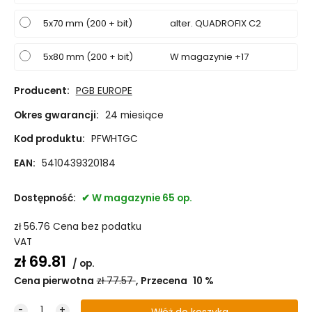
5x70 mm (200 + bit)
alter. QUADROFIX C2
5x80 mm (200 + bit)
W magazynie +17
Producent:
PGB EUROPE
Okres gwarancji:
24 miesiące
Kod produktu:
PFWHTGC
EAN:
5410439320184
Dostępność:
W magazynie 65 op.
zł
56.76
Cena bez podatku
VAT
zł
69.81
op.
Cena pierwotna
zł
77.57
Przecena
10
%