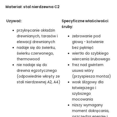
Materiał: stal nierdzewna C2
Uzywać:
Specyficzne właściwości
śruby:
przykręcanie okładzin
drewnianych, tarasów i
żebrowanie pod
elewacji drewnianych
głową - kotwienie
nadaje się do świerku,
bez pęknięć
świerku czerwonego,
wiertło do szybkiego
thermowood
wiercenia śrubowego
nie nadaje się do
frez nad gwintem
drewna egzotycznego
usuwa wióry
(odpowiednie wkręty ze
(przyspiesza montaż)
stali nierdzewnej A2, A4)
wosk ślizgowy dla
łatwiejszego i
szybszego
mocowania
niższy wymagany
moment dokręcania,
oszczędza energię i