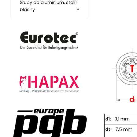
Śruby do aluminium, stali i
blachy
d1:
3,1 mm
dt:
7,5 mm