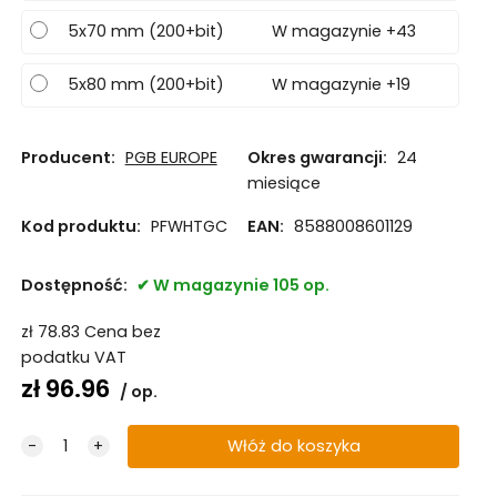
5x70 mm (200+bit)
W magazynie +43
5x80 mm (200+bit)
W magazynie +19
Producent:
PGB EUROPE
Okres gwarancji:
24
miesiące
Kod produktu:
PFWHTGC
EAN:
8588008601129
Dostępność:
W magazynie 105 op.
zł
78.83
Cena bez
podatku VAT
zł
96.96
op.