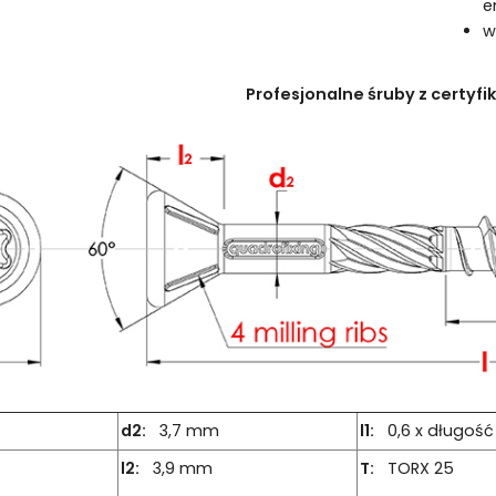
e
w
Profesjonalne śruby z certyf
d2:
3,7 mm
l1:
0,6 x długość 
l2:
3,9 mm
T:
TORX 25