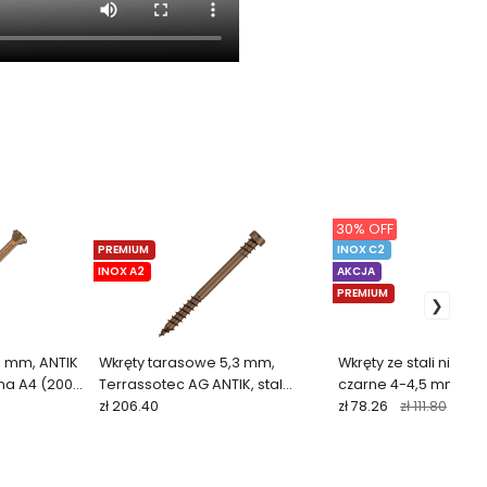
30% OFF
PREMIUM
INOX C2
INOX A2
AKCJA
PREMIUM
0 mm, ANTIK
Wkręty tarasowe 5,3 mm,
Wkręty ze stali nierd
wna A4 (200
Terrassotec AG ANTIK, stal
czarne 4-4,5 mm (200 
nierdzewna A2 (250 szt.)
zł 206.40
zł 78.26
zł 111.80