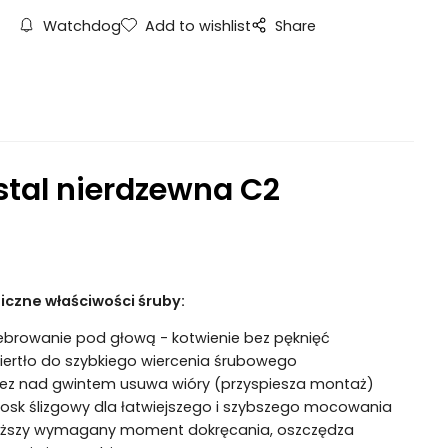
Watchdog
Add to wishlist
Share
stal nierdzewna C2
iczne właściwości śruby:
ebrowanie pod głową - kotwienie bez pęknięć
iertło do szybkiego wiercenia śrubowego
rez nad gwintem usuwa wióry (przyspiesza montaż)
osk ślizgowy dla łatwiejszego i szybszego mocowania
iższy wymagany moment dokręcania, oszczędza