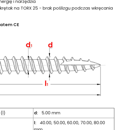
nergię i narzędzia
krętak na TORX 25 - brak poślizgu podczas wkręcania
ikatem CE
(l)
d:
5.00 mm
l:
40.00, 50.00, 60.00, 70.00, 80.00
mm