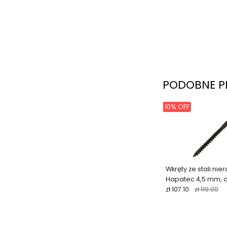
PODOBNE P
10% OFF
Wkręty ze stali nie
Hapatec 4,5 mm, c
szt.)
zł 107.10
zł 119.00