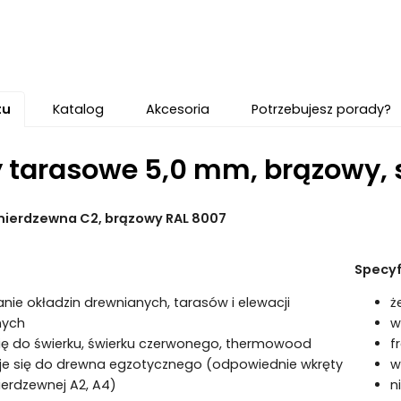
tu
Katalog
Akcesoria
Potrzebujesz porady?
 tarasowe 5,0 mm, brązowy, 
l nierdzewna C2, brązowy RAL 8007
Specyf
anie okładzin drewnianych, tarasów i elewacji
ż
nych
w
ię do świerku, świerku czerwonego, thermowood
f
je się do drewna egzotycznego (odpowiednie wkręty
w
nierdzewnej A2, A4)
n