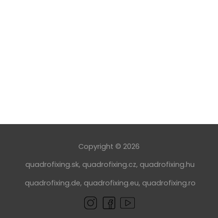
Copyright © 2026
quadrofixing.sk
,
quadrofixing.cz
,
quadrofixing.hu
quadrofixing.de
,
quadrofixing.eu
,
quadrofixing.ro