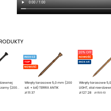
RODUKTY
20% OFF
INOX C2
NOWOŚĆ
TOP
INOX A4
NOWOŚĆ
rdzewnej
Wkręty tarasowe 5,0 mm (200
Wkręty tarasowe 5,
zarny (200
szt. + bit) TERRIX ANTIK
LIGHT, stal nierdze
zł 111.37
szt.)
zł 127.28
zł 159.10