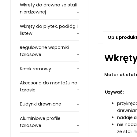
Wkręty do drewna ze stali
nierdzewnej
Wkręty do płytek, podłóg i
listew
Opis produk
Regulowane wsporniki
tarasowe
Wkręty
Kołek ramowy
Materiał: sta
Akcesoria do montażu na
tarasie
Uzywać:
przykręc
Budynki drewniane
drewnia
nadaje s
Aluminiowe profile
nie nada
tarasowe
ze stali 