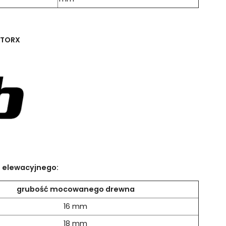
t TORX
u elewacyjnego:
grubość mocowanego drewna
16 mm
18 mm