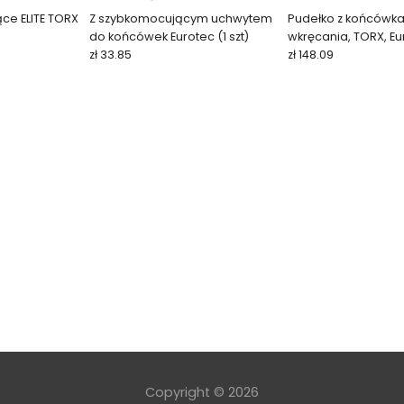
ce ELITE TORX
Z szybkomocującym uchwytem
Pudełko z końcówk
do końcówek Eurotec (1 szt)
wkręcania, TORX, Eu
zł 33.85
zł 148.09
Copyright © 2026