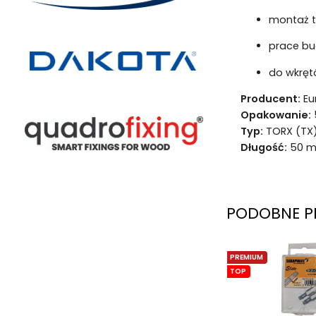
montaż ta
prace bud
do wkrętó
Producent:
Eu
Opakowanie:
5
Typ:
TORX (TX
Długość:
50 
PODOBNE P
PREMIUM
TOP