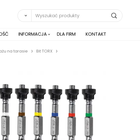
NOŚĆ
INFORMACJA
DLA FIRM
KONTAKT
żu na tarasie
Bit TORX