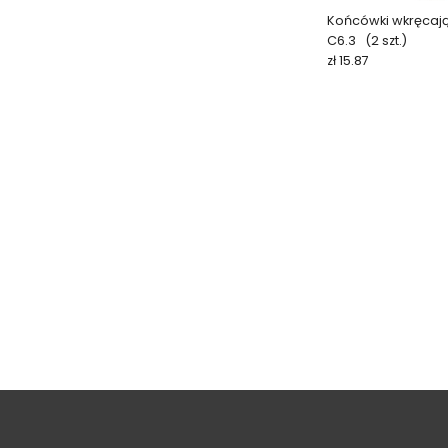
Końcówki wkręcają
C6.3 (2 szt.)
zł 15.87