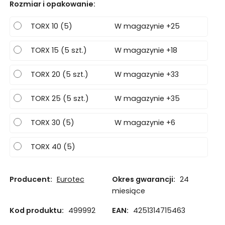
Rozmiar i opakowanie
:
TORX 10 (5)
W magazynie +25
TORX 15 (5 szt.)
W magazynie +18
TORX 20 (5 szt.)
W magazynie +33
TORX 25 (5 szt.)
W magazynie +35
TORX 30 (5)
W magazynie +6
TORX 40 (5)
Producent:
Eurotec
Okres gwarancji:
24
miesiące
Kod produktu:
499992
EAN:
4251314715463