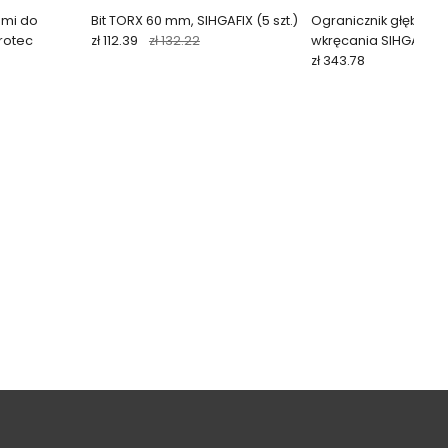
ami do
Bit TORX 60 mm, SIHGAFIX (5 szt.)
Ogranicznik głębokoś
rotec
zł 112.39
zł 132.22
wkręcania SIHGA TTB
zł 343.78