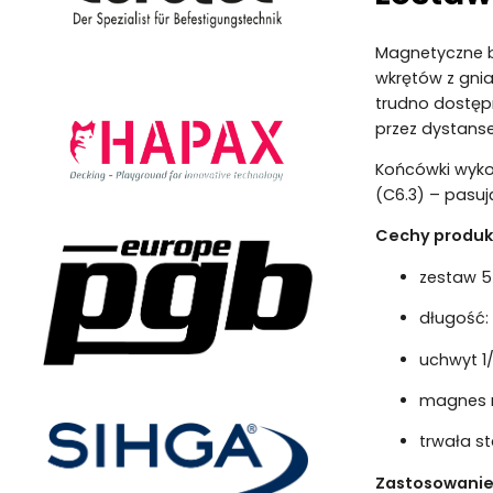
Magnetyczne b
wkrętów z gni
trudno dostępn
przez dystanse
Końcówki wykon
(C6.3) – pasuj
Cechy produk
zestaw 5
długość:
uchwyt 1
magnes 
trwała s
Zastosowanie