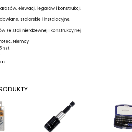
rasów, elewacji, legarów i konstrukcji,
owlane, stolarskie i instalacyjne,
w ze stali nierdzewnej i konstrukcyjnej.
rotec, Niemcy
 szt.
)
mm
RODUKTY