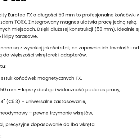
ity Eurotec TX o długości 50 mm to profesjonalne końcówk
azdem TORX. Zintegrowany magnes ułatwia pracę jedną ręką, 
ych miejscach. Dzięki dłuższej konstrukcji (50 mm), idealnie 
 i klipy tarasowe.
ane są z wysokiej jakości stali, co zapewnia ich trwałość i 
ą do większości wkrętarek i adapterów.
tu:
 sztuk końcówek magnetycznych TX,
 50 mm – lepszy dostęp i widoczność podczas pracy,
/4" (C6.3) – uniwersalne zastosowanie,
neodymowy – pewne trzymanie wkrętów,
tal, precyzyjne dopasowanie do łba wkręta.
: