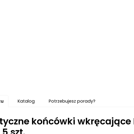
tu
Katalog
Potrzebujesz porady?
yczne końcówki wkręcające 
5 szt.