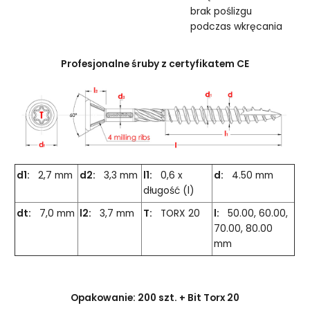
brak poślizgu
podczas wkręcania
Profesjonalne śruby z certyfikatem CE
d1:
2,7 mm
d2:
3,3 mm
l1:
0,6 x
d:
4.50 mm
długość (l)
dt:
7,0 mm
l2:
3,7 mm
T:
TORX 20
l:
50.00, 60.00,
70.00, 80.00
mm
Opakowanie: 200 szt. + Bit Torx 20