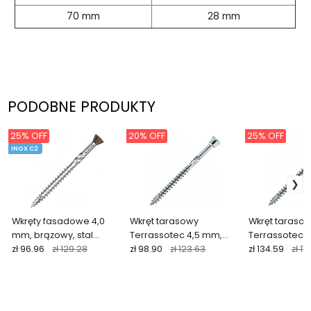
70 mm
28 mm
PODOBNE PRODUKTY
25% OFF
20% OFF
25% OFF
INOX C2
Wkręty fasadowe 4,0
Wkręt tarasowy
Wkręt taraso
mm, brązowy, stal
Terrassotec 4,5 mm,
Terrassotec 
nierdzewna C2,
zł 96.96
zł 129.28
stal nierdzewna C1, (200
zł 98.90
zł 123.63
stal nierdzew
zł 134.59
zł 17
woskowany (200 szt. +
szt.) Eurotec
szt.) Eurotec
bit)