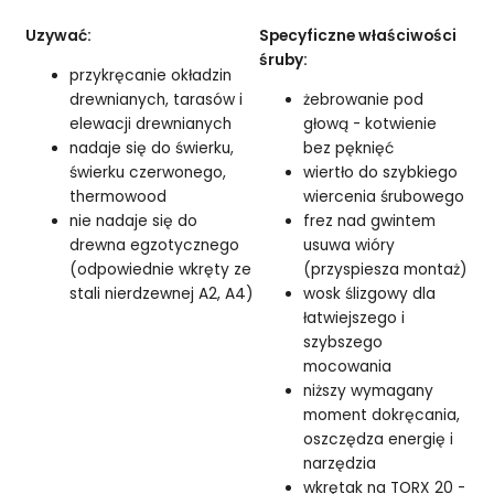
Uzywać:
Specyficzne właściwości
śruby:
przykręcanie okładzin
drewnianych, tarasów i
żebrowanie pod
elewacji drewnianych
głową - kotwienie
nadaje się do świerku,
bez pęknięć
świerku czerwonego,
wiertło do szybkiego
thermowood
wiercenia śrubowego
nie nadaje się do
frez nad gwintem
drewna egzotycznego
usuwa wióry
(odpowiednie wkręty ze
(przyspiesza montaż)
stali nierdzewnej A2, A4)
wosk ślizgowy dla
łatwiejszego i
szybszego
mocowania
niższy wymagany
moment dokręcania,
oszczędza energię i
narzędzia
wkrętak na TORX 20 -