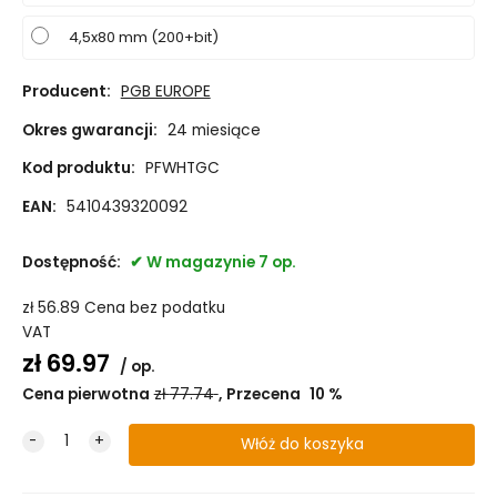
4,5x80 mm (200+bit)
Producent:
PGB EUROPE
Okres gwarancji:
24 miesiące
Kod produktu:
PFWHTGC
EAN:
5410439320092
Dostępność:
W magazynie 7 op.
zł
56.89
Cena bez podatku
VAT
zł
69.97
op.
Cena pierwotna
zł
77.74
Przecena
10
%