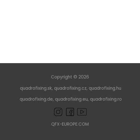
Copyright © 2026
quadrofixing.sk
,
quadrofixing.cz
,
quadrofixing.hu
quadrofixing.de
,
quadrofixing.eu
,
quadrofixing.ro
QFX-EUROPE.COM