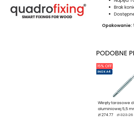
Napęd TO
Brak kon
Dostępne
Opakowanie:
PODOBNE P
15% OFF
INOX A4
Wkręty tarasowe do
aluminiowej 5,5 mm
nierdzewna A4 (200
zł 274.77
zł 323.26