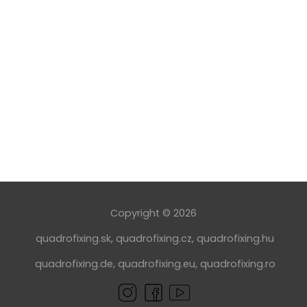
Copyright © 2026
quadrofixing.sk
,
quadrofixing.cz
,
quadrofixing.hu
quadrofixing.de
,
quadrofixing.eu
,
quadrofixing.ro