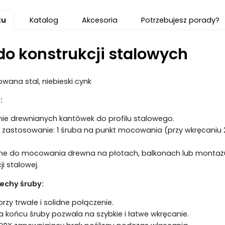
tu
Katalog
Akcesoria
Potrzebujesz porady?
do konstrukcji stalowych
wana stal, niebieski cynk
:
e drewnianych kantówek do profilu stalowego.
 zastosowanie: 1 śruba na punkt mocowania (przy wkręcaniu 
e do mocowania drewna na płotach, balkonach lub montażu d
ji stalowej.
echy śruby:
rzy trwałe i solidne połączenie.
a końcu śruby pozwala na szybkie i łatwe wkręcanie.