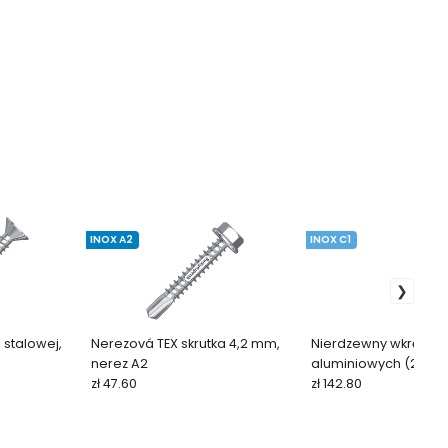
INOX A2
INOX C1
 stalowej,
Nerezová TEX skrutka 4,2 mm,
Nierdzewny wkręt do 
nerez A2
aluminiowych (200 sz
zł 47.60
zł 142.80