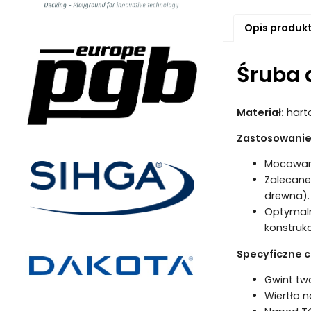
Opis produk
Śruba 
Materiał:
harto
Zastosowanie
Mocowani
Zalecane
drewna).
Optymaln
konstrukc
Specyficzne c
Gwint two
Wiertło n