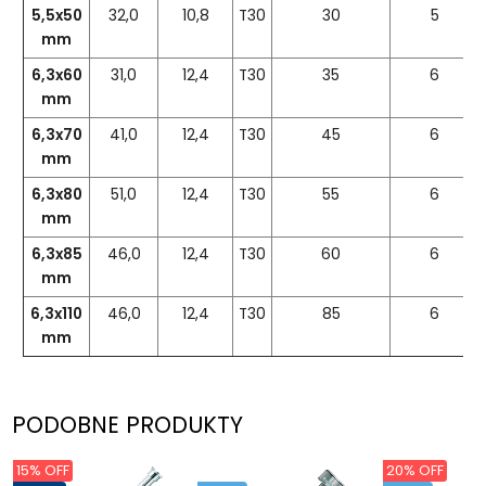
5,5x50
32,0
10,8
T30
30
5
mm
6,3x60
31,0
12,4
T30
35
6
mm
6,3x70
41,0
12,4
T30
45
6
mm
6,3x80
51,0
12,4
T30
55
6
mm
6,3x85
46,0
12,4
T30
60
6
mm
6,3x110
46,0
12,4
T30
85
6
mm
PODOBNE PRODUKTY
15% OFF
20% OFF