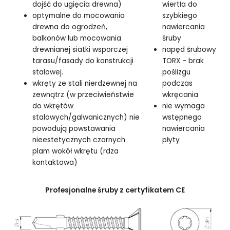
dojść do ugięcia drewna)
wiertła do
optymalne do mocowania
szybkiego
drewna do ogrodzeń,
nawiercania
balkonów lub mocowania
śruby
drewnianej siatki wsporczej
napęd śrubowy
tarasu/fasady do konstrukcji
TORX - brak
stalowej.
poślizgu
wkręty ze stali nierdzewnej na
podczas
zewnątrz (w przeciwieństwie
wkręcania
do wkrętów
nie wymaga
stalowych/galwanicznych) nie
wstępnego
powodują powstawania
nawiercania
nieestetycznych czarnych
płyty
plam wokół wkrętu (rdza
kontaktowa)
Profesjonalne śruby z certyfikatem CE