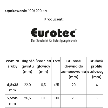
Opakowanie
: 100/200 szt.
Producent:
Wymiar
Długość
Średnica
Torx
Grubość
Grubość
śruby
gwintu
głowicy
drewna do
profilu
(mm)
(mm)
zamocowania
stalowego
(mm)
(mm)
4,8x38
22,0
9,5
T25
20
4
mm
5,5x45
26,5
10,8
T30
25
5
mm