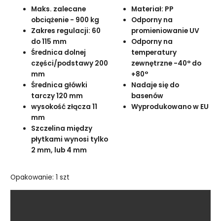
Maks. zalecane
Materiał: PP
obciążenie - 900 kg
Odporny na
Zakres regulacji: 60
promieniowanie UV
do 115 mm
Odporny na
Średnica dolnej
temperatury
części/podstawy 200
zewnętrzne -40° do
mm
+80°
Średnica główki
Nadaje się do
tarczy 120 mm
basenów
wysokość złącza 11
Wyprodukowano w EU
mm
Szczelina między
płytkami wynosi tylko
2 mm, lub 4 mm
Opakowanie: 1 szt