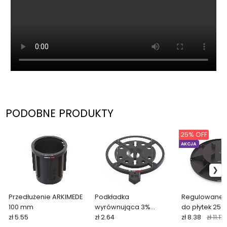
PODOBNE PRODUKTY
25% OFF
AKCJA
Przedłużenie ARKIMEDE
Podkładka
Regulowane w
100 mm
wyrównująca 3%
do płytek 25
zł 5.55
ARKIMEDE
zł 2.64
zł 8.38
zł 11.17