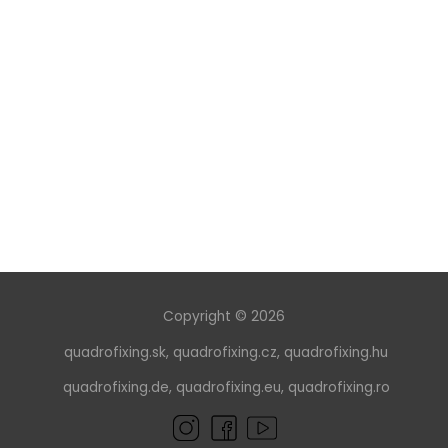
Copyright © 2026
quadrofixing.sk
,
quadrofixing.cz
,
quadrofixing.hu
quadrofixing.de
,
quadrofixing.eu
,
quadrofixing.ro