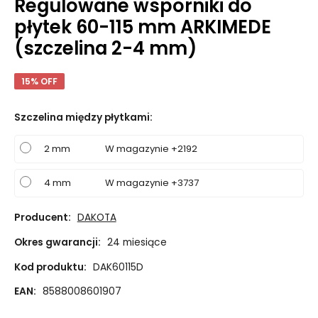
Regulowane wsporniki do
płytek 60-115 mm ARKIMEDE
(szczelina 2-4 mm)
15% OFF
Szczelina między płytkami
:
2 mm
W magazynie +2192
4 mm
W magazynie +3737
Producent:
DAKOTA
Okres gwarancji:
24 miesiące
Kod produktu:
DAK60115D
EAN:
8588008601907