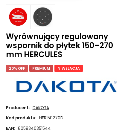
Wyrównujący regulowany
wspornik do płytek 150–270
mm HERCULES
20% OFF
PREMIUM
NIWELACJA
Producent:
DAKOTA
Kod produktu:
HER150270D
EAN:
8058340351544