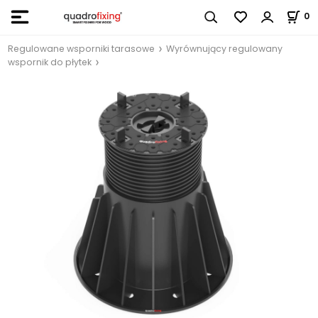
0
Regulowane wsporniki tarasowe
Wyrównujący regulowany
wspornik do płytek