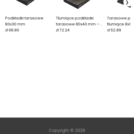
Podkładki tarasowe
Tłumiące podkładki
Tarasowe pod
80x30 mm
tarasowe 80x40 mm –
tłumiące 8x1
zł 68.80
samoprzylepne
zł 72.24
(26 sztuk)
zł 52.89
Copyright © 2026