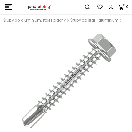
0
Śruby do aluminium, stali i blachy
Śruby do stali i aluminium