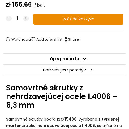
zł
155.66
bal.
Watchdog
Add to wishlist
Share
Opis produktu
Potrzebujesz porady?
Samovrtné skrutky z
nehrdzavejúcej ocele 1.4006 –
6,3 mm
Samovrtné skrutky podľa
ISO 15480
, vyrobené z
tvrdenej
martenzitickej nehrdzavejúcej ocele 1.4006
, sú určené na