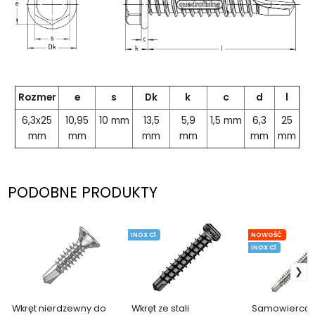
Rozmer
e
s
Dk
k
c
d
l
6,3x25
10,95
10 mm
13,5
5,9
1,5 mm
6,3
25
mm
mm
mm
mm
mm
mm
PODOBNE PRODUKTY
INOX C1
NOWOŚĆ
INOX C1
Wkręt nierdzewny do
Wkręt ze stali
Samowiercąc