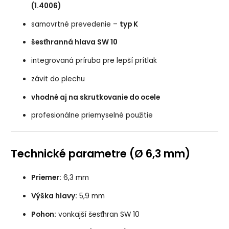
(1.4006)
samovrtné prevedenie –
typ K
šesťhranná hlava SW 10
integrovaná príruba pre lepší prítlak
závit do plechu
vhodné aj na skrutkovanie do ocele
profesionálne priemyselné použitie
Technické parametre (Ø 6,3 mm)
Priemer:
6,3 mm
Výška hlavy:
5,9 mm
Pohon:
vonkajší šesťhran SW 10