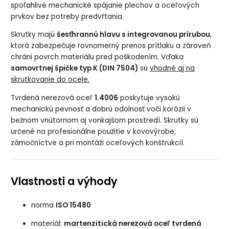
spoľahlivé mechanické spájanie plechov a oceľových
prvkov bez potreby predvŕtania.
Skrutky majú
šesťhrannú hlavu s integrovanou prírubou
,
ktorá zabezpečuje rovnomerný prenos prítlaku a zároveň
chráni povrch materiálu pred poškodením. Vďaka
samovrtnej špičke typ K (DIN 7504)
sú
vhodné aj na
skrutkovanie do ocele.
Tvrdená nerezová oceľ
1.4006
poskytuje vysokú
mechanickú pevnosť a dobrú odolnosť voči korózii v
bežnom vnútornom aj vonkajšom prostredí. Skrutky sú
určené na profesionálne použitie v kovovýrobe,
zámočníctve a pri montáži oceľových konštrukcií.
Vlastnosti a výhody
norma
ISO 15480
materiál:
martenzitická nerezová oceľ tvrdená