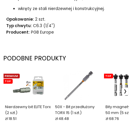
wkręty ze stali nierdzewnej i konstrukcyjnej.
Opakowanie:
2 szt.
Typ chwytu:
C6.3 (1/4")
Producent:
PGB Europe
PODOBNE PRODUKTY
PREMIUM
TOP
TOP
Nierdzewny bit ELITE Torx
50X - Bit przedłużony
Bity magnety
(2 szt.)
TORX 15 (1 szt.)
50 mm (5 szt.)
zł 18.51
zł 48.48
zł 68.76