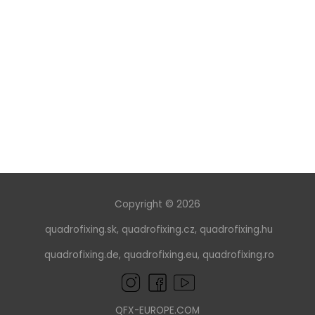
Copyright © 2026
quadrofixing.sk
,
quadrofixing.cz
,
quadrofixing.hu
quadrofixing.de
,
quadrofixing.eu
,
quadrofixing.ro
QFX-EUROPE.COM