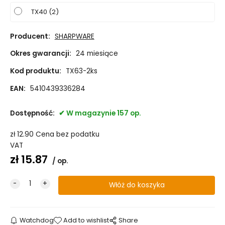
TX40 (2)
Producent:
SHARPWARE
Okres gwarancji:
24 miesiące
Kod produktu:
TX63-2ks
EAN:
5410439336284
Dostępność:
W magazynie 157 op.
zł
12.90
Cena bez podatku
VAT
zł
15.87
op.
Watchdog
Add to wishlist
Share