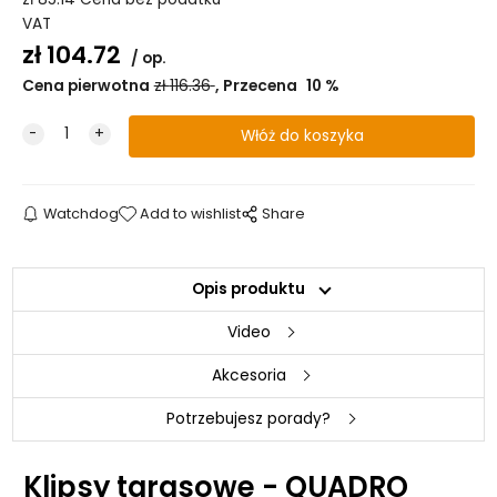
VAT
zł
104.72
op.
Cena pierwotna
zł
116.36
Przecena
10
%
Watchdog
Add to wishlist
Share
Opis produktu
Video
Akcesoria
Potrzebujesz porady?
Klipsy tarasowe - QUADRO