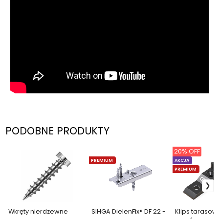
PODOBNE PRODUKTY
20% OFF
PREMIUM
AKCJA
PREMIUM
Wkręty nierdzewne
SIHGA DielenFix® DF 22 -
Klips taraso