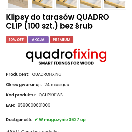
Klipsy do tarasów QUADRO
CLIP (100 szt.) bez śrub
10% OFF
AKCJA
PREMIUM
Producent:
QUADROFIXING
Okres gwarancji:
24 miesiące
Kod produktu:
QCLIP100WS
EAN:
8588008601006
Dostępność:
W magazynie 3627 op.
zł
85.14
Cena bez podatku