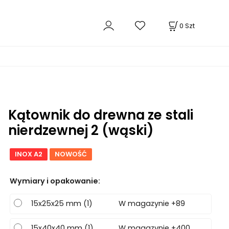
0
Szt
Kątownik do drewna ze stali
nierdzewnej 2 (wąski)
INOX A2
NOWOŚĆ
Wymiary i opakowanie
:
15x25x25 mm (1)
W magazynie +89
15x40x40 mm (1)
W magazynie +400