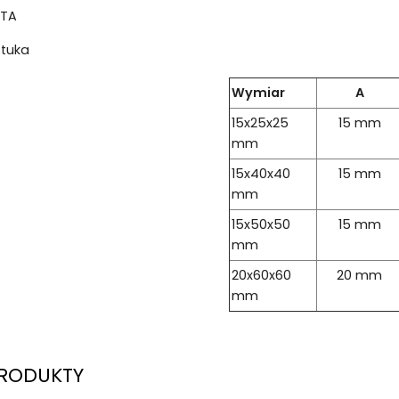
ETA
ztuka
Wymiar
A
15x25x25
15 mm
mm
15x40x40
15 mm
mm
15x50x50
15 mm
mm
20x60x60
20 mm
mm
RODUKTY