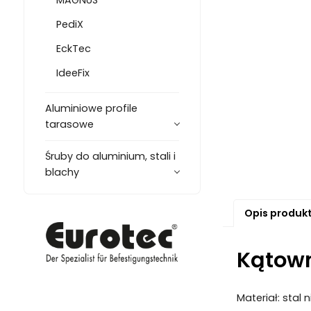
PediX
EckTec
IdeeFix
Aluminiowe profile
tarasowe
Śruby do aluminium, stali i
blachy
Opis produk
Kątown
Materiał: stal