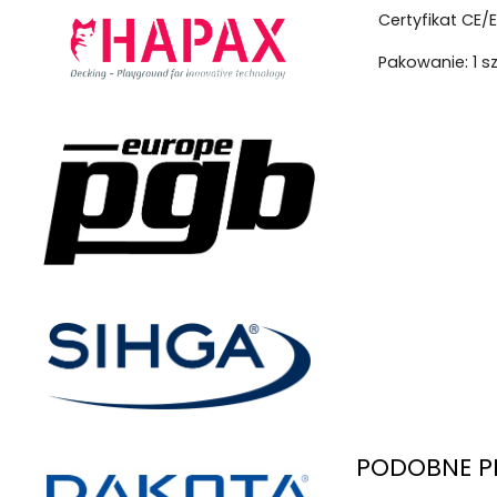
Certyfikat CE/
Pakowanie: 1 s
PODOBNE P