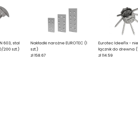
 603, stal
Nakładki narożne EUROTEC (1
Eurotec IdeeFix - n
/200 szt.)
szt.)
łącznik do drewna (1
zł 158.67
zł 114.59