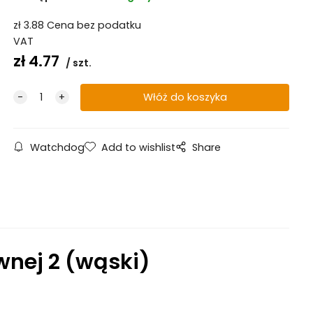
zł
3.88
Cena bez podatku
VAT
zł
4.77
szt.
Watchdog
Add to wishlist
Share
wnej 2 (wąski)