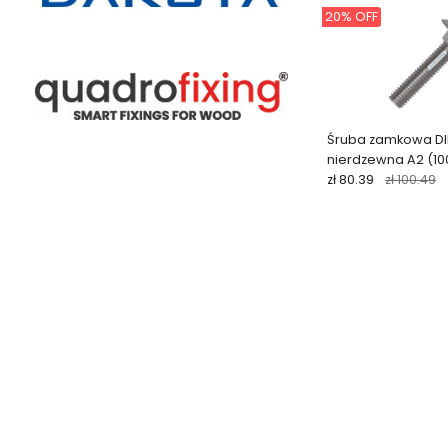
20% OFF
Śruba zamkowa DIN
nierdzewna A2 (100
zł 80.39
zł 100.49