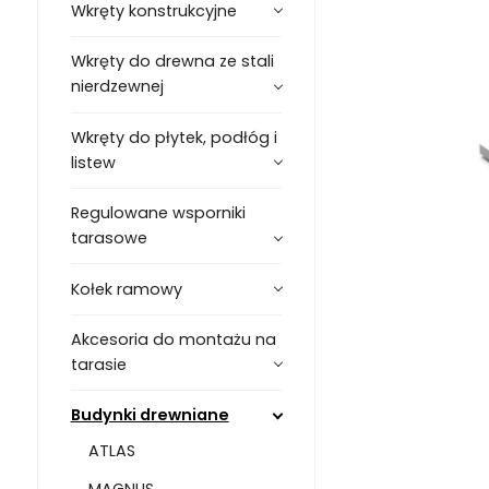
Wkręty konstrukcyjne
Wkręty do drewna ze stali
nierdzewnej
Wkręty do płytek, podłóg i
listew
Regulowane wsporniki
tarasowe
Kołek ramowy
Akcesoria do montażu na
tarasie
Budynki drewniane
ATLAS
MAGNUS