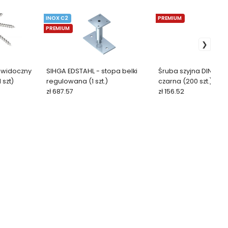
INOX C2
PREMIUM
PREMIUM
iewidoczny
SIHGA EDSTAHL - stopa belki
Śruba szyjna DIN 603,
 szt)
regulowana (1 szt.)
czarna (200 szt.)
zł 687.57
zł 156.52