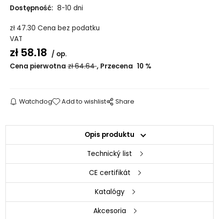
Dostępność:
8-10 dni
zł
47.30
Cena bez podatku
VAT
zł
58.18
op.
Cena pierwotna
zł
64.64
Przecena
10
%
Watchdog
Add to wishlist
Share
Opis produktu
Technický list
CE certifikát
Katalógy
Akcesoria