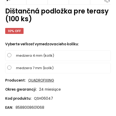
Dištančná podložka pre terasy
(100 ks)
10% OFF
Vyberte veľkosť vymedzovacieho kolíku
:
medzera 4 mm (kolík)
medzera 7 mm (kolík)
Producent:
QUADROFIXING
Okres gwarancji:
24 miesiące
Kod produktu:
QSH06047
EAN:
8588008601068