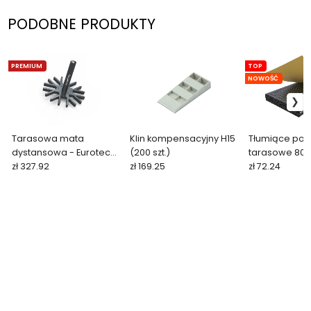
PODOBNE PRODUKTY
PREMIUM
TOP
NOWOŚĆ
Tarasowa mata
Klin kompensacyjny H15
Tłumiące pod
dystansowa - Eurotec
(200 szt.)
tarasowe 80
Distance-Star
zł 327.92
zł 169.25
samoprzylep
zł 72.24