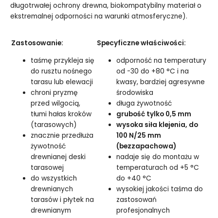
długotrwałej ochrony drewna, biokompatybilny materiał o
ekstremalnej odporności na warunki atmosferyczne).
Zastosowanie:
Specyficzne właściwości:
taśmę przykleja się
odporność na temperatury
do rusztu nośnego
od -30 do +80 °C i na
tarasu lub elewacji
kwasy, bardziej agresywne
chroni pryzmę
środowiska
przed wilgocią,
długa żywotność
tłumi hałas kroków
grubość tylko 0,5 mm
(tarasowych)
wysoka siła klejenia, do
znacznie przedłuża
100 N/25 mm
żywotność
(bezzapachowa)
drewnianej deski
nadaje się do montażu w
tarasowej
temperaturach od +5 °C
do wszystkich
do +40 °C
drewnianych
wysokiej jakości taśma do
tarasów i płytek na
zastosowań
drewnianym
profesjonalnych