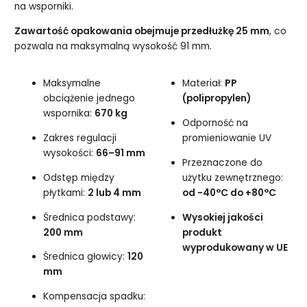
na wsporniki.
Zawartość opakowania obejmuje przedłużkę 25 mm
, co
pozwala na maksymalną wysokość 91 mm.
Maksymalne
Materiał:
PP
obciążenie jednego
(polipropylen)
wspornika:
670 kg
Odporność na
Zakres regulacji
promieniowanie UV
wysokości:
66–91 mm
Przeznaczone do
Odstęp między
użytku zewnętrznego:
płytkami:
2 lub 4 mm
od -40°C do +80°C
Średnica podstawy:
Wysokiej jakości
200 mm
produkt
wyprodukowany w UE
Średnica głowicy:
120
mm
Kompensacja spadku: