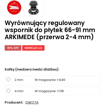
Wyrównujący regulowany
wspornik do płytek 66-91 mm
ARKIMEDE (przerwa 2-4 mm)
15% OFF
NIWELACJA
Kolíky (medzera medzi dlažbou)
:
2 mm
W magazynie +1240
4 mm
W magazynie +1781
Producent:
DAKOTA