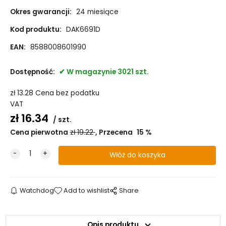
Okres gwarancji:
24 miesiące
Kod produktu:
DAK6691D
EAN:
8588008601990
Dostępność:
W magazynie 3021 szt.
zł
13.28
Cena bez podatku
VAT
zł
16.34
szt.
Cena pierwotna
zł
19.22
Przecena
15
%
Watchdog
Add to wishlist
Share
Opis produktu