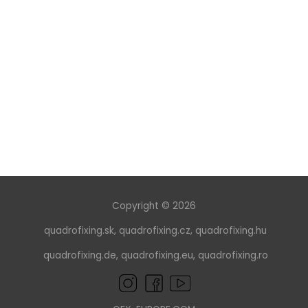
mm)
Copyright © 2026
quadrofixing.sk
,
quadrofixing.cz
,
quadrofixing.hu
quadrofixing.de
,
quadrofixing.eu
,
quadrofixing.ro