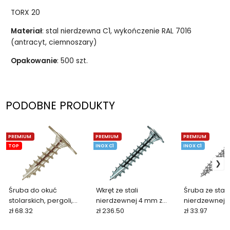
TORX 20
Materiał
: stal nierdzewna C1, wykończenie RAL 7016
(antracyt, ciemnoszary)
Opakowanie
: 500 szt.
PODOBNE PRODUKTY
PREMIUM
PREMIUM
PREMIUM
TOP
INOX C1
INOX C1
Śruba do okuć
Wkręt ze stali
Śruba ze stali
stolarskich, pergoli,
nierdzewnej 4 mm z
nierdzewnej 
ogrodzeń (50/100 szt.)
zł 68.32
łbem talerzykowym
zł 236.50
łbem talerzo
zł 33.97
(500 szt.)
szt.)