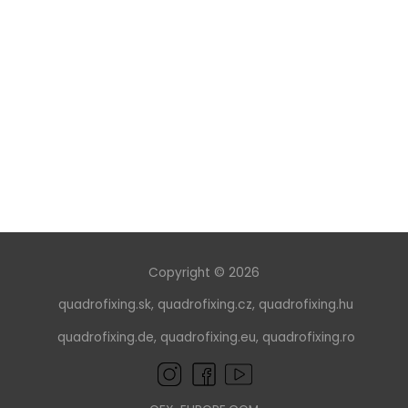
Copyright © 2026
quadrofixing.sk
,
quadrofixing.cz
,
quadrofixing.hu
quadrofixing.de
,
quadrofixing.eu
,
quadrofixing.ro