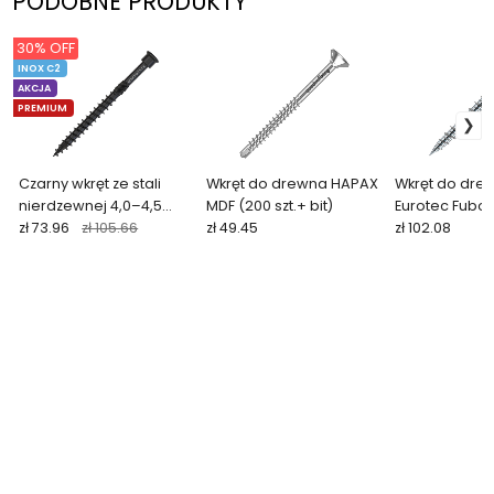
PODOBNE PRODUKTY
30% OFF
INOX C2
AKCJA
PREMIUM
Czarny wkręt ze stali
Wkręt do drewna HAPAX
Wkręt do dre
nierdzewnej 4,0–4,5
MDF (200 szt.+ bit)
Eurotec FuboF
mm (200 szt. + bit)
zł 73.96
zł 105.66
zł 49.45
ocynkowany (
zł 102.08
TERRIX BLACK
szt.)