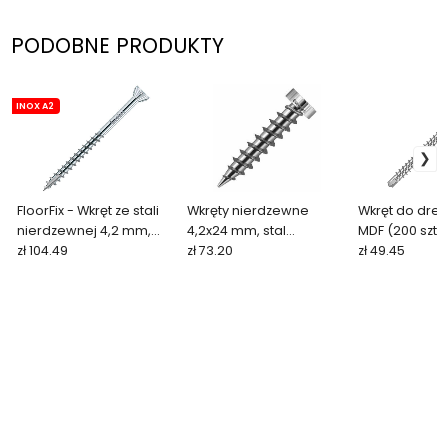
PODOBNE PRODUKTY
INOX A2
FloorFix - Wkręt ze stali
Wkręty nierdzewne
Wkręt do dre
nierdzewnej 4,2 mm,
4,2x24 mm, stal
MDF (200 szt.+
stal nierdzewna A2 (250
zł 104.49
nierdzewna A4, wkręty
zł 73.20
zł 49.45
szt. + bit)
glider (100 szt.)