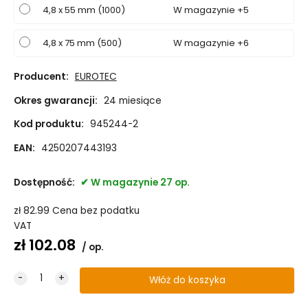
4,8 x 55 mm (1000)
W magazynie +5
4,8 x 75 mm (500)
W magazynie +6
Producent:
EUROTEC
Okres gwarancji:
24 miesiące
Kod produktu:
945244-2
EAN:
4250207443193
Dostępność:
W magazynie 27 op.
zł
82.99
Cena bez podatku
VAT
zł
102.08
op.