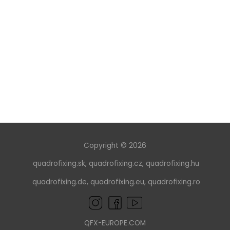
Copyright © 2026
quadrofixing.sk
,
quadrofixing.cz
,
quadrofixing.hu
quadrofixing.de
,
quadrofixing.eu
,
quadrofixing.ro
QFX-EUROPE.COM