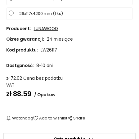
26x117x4200 mm (1 ks)
Producent:
LUNAWOOD
Okres gwarancji:
24 miesiące
Kod produktu:
LW26117
Dostępność:
8-10 dni
zł
72.02
Cena bez podatku
VAT
zł
88.59
Opakow
Watchdog
Add to wishlist
Share