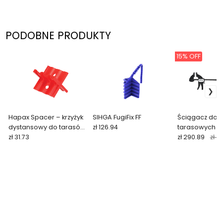
PODOBNE PRODUKTY
15% OFF
Hapax Spacer – krzyżyk
SIHGA FugiFix FF
Ściągacz do p
dystansowy do tarasów
zł 126.94
tarasowych 
drewnianych (3 szt.)
zł 31.73
zł 290.89
zł 