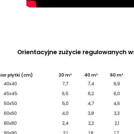
Orientacyjne zużycie regulowanych 
ar płytki (cm)
20 m²
40 m²
60 m²
40x40
7,7
7,4
6,9
45x45
6,5
6,2
6,0
50x50
5,0
4,7
4,6
60x60
4,0
3,8
3,3
80x80
2,4
2,2
2,1
90x90
2,1
1,8
1,7