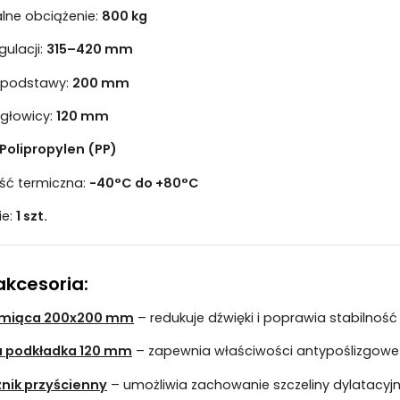
ne obciążenie:
800 kg
gulacji:
315–420 mm
 podstawy:
200 mm
 głowicy:
120 mm
Polipropylen (PP)
ć termiczna:
-40°C do +80°C
ie:
1 szt.
akcesoria:
umiąca 200x200 mm
– redukuje dźwięki i poprawia stabilność
podkładka 120 mm
– zapewnia właściwości antypoślizgowe
nik przyścienny
– umożliwia zachowanie szczeliny dylatacyjne