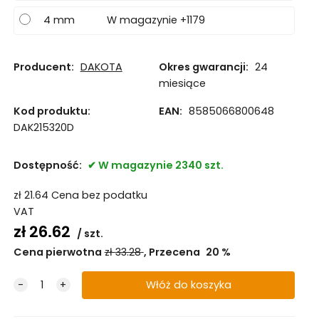
4 mm
W magazynie +1179
Producent:
DAKOTA
Okres gwarancji:
24
miesiące
Kod produktu:
EAN:
8585066800648
DAK215320D
Dostępność:
W magazynie 2340 szt.
zł
21.64
Cena bez podatku
VAT
zł
26.62
szt.
Cena pierwotna
zł
33.28
Przecena
20
%