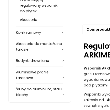
regulowany wspornik
do płytek
Akcesoria
Opis produk
Kołek ramowy
Regulo
Akcesoria do montażu na
tarasie
ARKIM
Budynki drewniane
Wspornik ARK
Aluminiowe profile
gresu tarasow
tarasowe
wypoziomowani
pod płytkami.
Śruby do aluminium, stali i
Wsporniki wyk
blachy
zakresie od
-4
zewnętrznych.