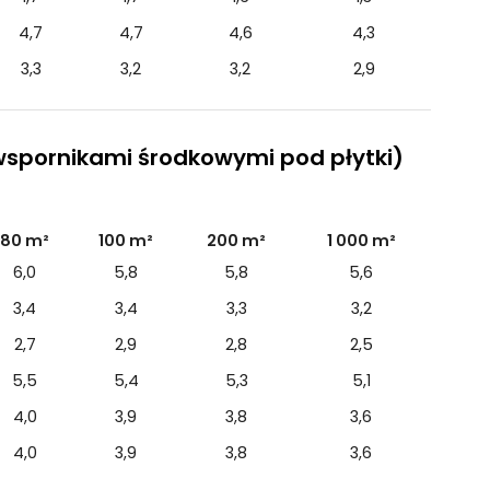
4,7
4,7
4,6
4,3
3,3
3,2
3,2
2,9
wspornikami środkowymi pod płytki)
80 m²
100 m²
200 m²
1 000 m²
6,0
5,8
5,8
5,6
3,4
3,4
3,3
3,2
2,7
2,9
2,8
2,5
5,5
5,4
5,3
5,1
4,0
3,9
3,8
3,6
4,0
3,9
3,8
3,6