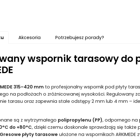
tu
Akcesoria
Potrzebujesz porady?
wany wspornik tarasowy do 
EDE
IMEDE 315–420 mm
to profesjonalny wspornik pod płyty taras
ego na podłożach o zróżnicowanej wysokości. Regulowany z
e tarasu oraz zapewnia stałe odstępy 2 mm lub 4 mm – idea
onane są z wytrzymałego
polipropylenu (PP)
, odpornego na 
0°C do +80°C
, dzięki czemu doskonale sprawdzają się także
Gresowe płyty tarasowe
ułożone na wspornikach ARKIMEDE zys