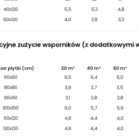
40x120
5,5
5,3
4,8
60x120
4,0
3,8
3,3
cyjne zużycie wsporników (z dodatkowymi 
ar płytki (cm)
20 m²
40 m²
60 m²
60x60
6,5
6,4
6,0
80x80
3,9
3,7
3,5
90x90
3,1
2,8
2,8
100x100
6,0
5,7
5,6
60x120
4,6
4,4
4,0
120x120
4,6
4,4
4,0