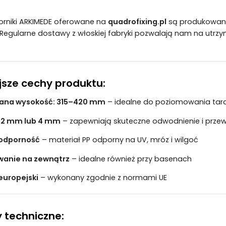
orniki ARKIMEDE oferowane na
quadrofixing.pl
są produkowane
Regularne dostawy z włoskiej fabryki pozwalają nam na ut
jsze cechy produktu:
ana wysokość: 315–420 mm
– idealne do poziomowania tar
 2 mm lub 4 mm
– zapewniają skuteczne odwodnienie i prze
odporność
– materiał PP odporny na UV, mróz i wilgoć
wanie na zewnątrz
– idealne również przy basenach
europejski
– wykonany zgodnie z normami UE
 techniczne: