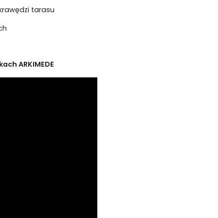
krawędzi tarasu
ch
ikach ARKIMEDE