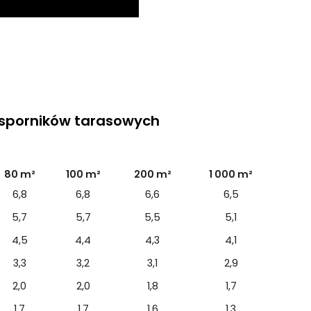
wsporników tarasowych
80 m²
100 m²
200 m²
1 000 m²
6,8
6,8
6,6
6,5
5,7
5,7
5,5
5,1
4,5
4,4
4,3
4,1
3,3
3,2
3,1
2,9
2,0
2,0
1,8
1,7
1,7
1,7
1,6
1,3