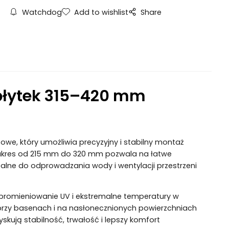
Watchdog
Add to wishlist
Share
płytek 315–420 mm
owe, który umożliwia precyzyjny i stabilny montaż
akres od 215 mm do 320 mm pozwala na łatwe
lne do odprowadzania wody i wentylacji przestrzeni
promieniowanie UV i ekstremalne temperatury w
 przy basenach i na nasłonecznionych powierzchniach
kują stabilność, trwałość i lepszy komfort