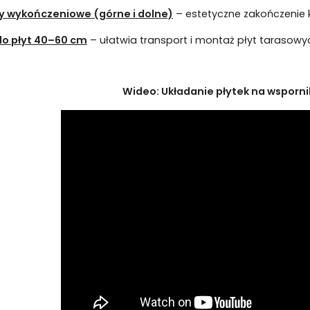
 wykończeniowe (górne i dolne)
– estetyczne zakończenie 
do płyt 40–60 cm
– ułatwia transport i montaż płyt tarasowy
Wideo: Układanie płytek na wsporn