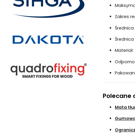
Maksymal
Zakres re
Średnica
Średnica
Materiał:
Odpornoś
Pakowan
Polecane 
Mata tł
Gumowa 
Ogranicz