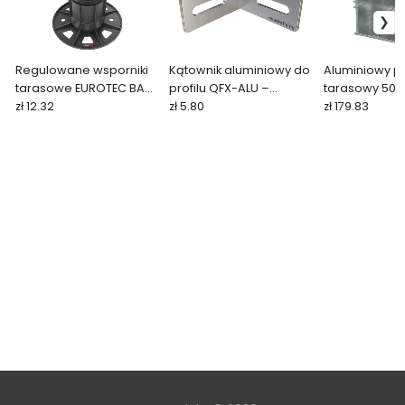
Regulowane wsporniki
Kątownik aluminiowy do
Aluminiowy pr
tarasowe EUROTEC BASE
profilu QFX-ALU –
tarasowy 50
60–110 mm
zł 12.32
40×40×19,5 mm
zł 5.80
mm | QFX-ALU
zł 179.83